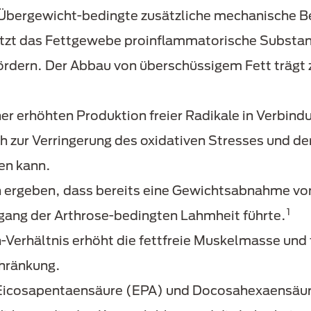
e Übergewicht-bedingte zusätzliche mechanische B
etzt das Fettgewebe proinflammatorische Substanz
rdern. Der Abbau von überschüssigem Fett trägt 
ner erhöhten Produktion freier Radikale in Verbind
zur Verringerung des oxidativen Stresses und d
en kann.
ergeben, dass bereits eine Gewichtsabnahme von 
1
ang der Arthrose-bedingten Lahmheit führte.
-Verhältnis erhöht die fettfreie Muskelmasse und 
hränkung.
Eicosapentaensäure (EPA) und Docosahexaensäur