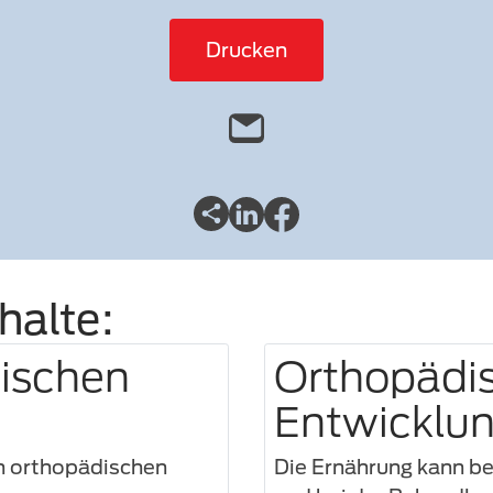
Drucken
halte:
ischen
Orthopädi
Entwicklu
n orthopädischen
Die Ernährung kann b