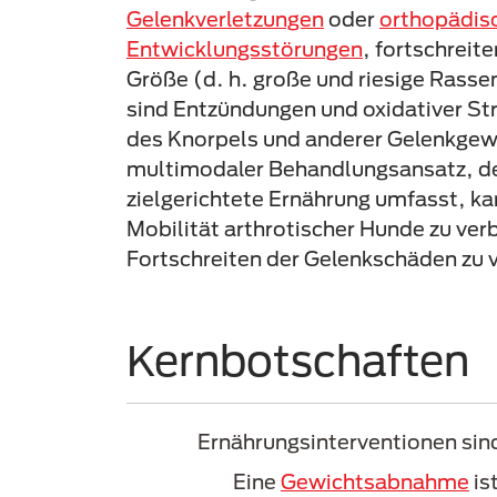
Gelenkverletzungen
oder
orthopädis
Entwicklungsstörungen
, fortschreit
Größe (d. h. große und riesige Rassen
sind Entzündungen und oxidativer St
des Knorpels und anderer Gelenkgewe
multimodaler Behandlungsansatz, de
zielgerichtete Ernährung umfasst, ka
Mobilität arthrotischer Hunde zu ver
Fortschreiten der Gelenkschäden zu
Kernbotschaften
Ernährungsinterventionen sind
Eine
Gewichtsabnahme
is