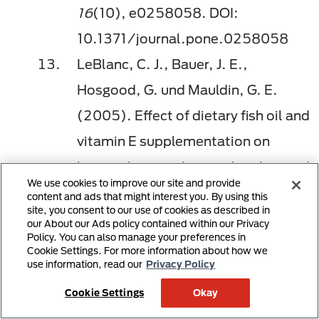
16
(10), e0258058. DOI:
10.1371/journal.pone.0258058
LeBlanc, C. J., Bauer, J. E.,
Hosgood, G. und Mauldin, G. E.
(2005). Effect of dietary fish oil and
vitamin E supplementation on
hematologic and serum biochemical
We use cookies to improve our site and provide
analytes and oxidative status in
content and ads that might interest you. By using this
site, you consent to our use of cookies as described in
young dogs.
Veterinary
our About our Ads policy contained within our Privacy
Policy. You can also manage your preferences in
Therapeutics, 6
(4), 325─340.
Cookie Settings. For more information about how we
use information, read our
Privacy Policy
Bauer, J. E. (2011). Therapeutic use
Cookie Settings
Okay
of fish oils in companion animals.