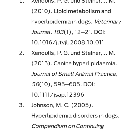
Xenoulis, P. G. und Steiner, J. M.
(2010). Lipid metabolism and
hyperlipidemia in dogs.
Veterinary
Journal, 183
(1), 12─21. DOI:
10.1016/j.tvjl.2008.10.011
Xenoulis, P. G. und Steiner, J. M.
(2015). Canine hyperlipidaemia.
Journal of Small Animal Practice,
56
(10), 595─605. DOI:
10.1111/jsap.12396
Johnson, M. C. (2005).
Hyperlipidemia disorders in dogs.
Compendium on Continuing