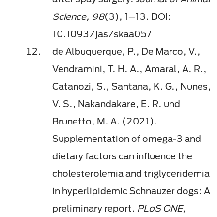
Science, 98
(3), 1─13. DOI:
10.1093/jas/skaa057
de Albuquerque, P., De Marco, V.,
Vendramini, T. H. A., Amaral, A. R.,
Catanozi, S., Santana, K. G., Nunes,
V. S., Nakandakare, E. R. und
Brunetto, M. A. (2021).
Supplementation of omega-3 and
dietary factors can influence the
cholesterolemia and triglyceridemia
in hyperlipidemic Schnauzer dogs: A
preliminary report.
PLoS ONE,