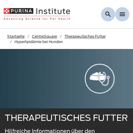
Skip to Main Content
Startseite
CentreSquare
Therapeutisches Futter
Hyperlipidämie bei Hunden
THERAPEUTISCHES FUTTER
Hilfreiche Informationen über den