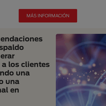
MÁS INFORMACIÓN
mendaciones
espaldo
nerar
 a los clientes
ando una
o una
nal en