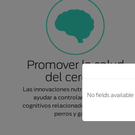
Promover la salud
del cerebro
Las innovaciones nutricionales pueden
No fields available
ayudar a controlar los cambios
cognitivos relacionados con la edad en
perros y gatos.