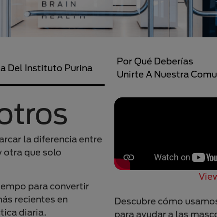
Por Qué Deberías
a Del Instituto Purina
Unirte A Nuestra Com
otros
car la diferencia entre
 otra que solo
View
tiempo para convertir
más recientes en
Descubre cómo usamos 
tica diaria.
para ayudar a las masco