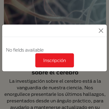
ESTADO DEL CEREBRO
No fields available
Inscripción
Nuevos avances en investigación
sobre el cerebro
La investigación sobre el cerebro está a la
vanguardia de nuestra ciencia. Nos
enorgullece presentarle los últimos hallazgos,
presentados desde un ángulo práctico, para
ayudarlo a mantenerse actualizado en su