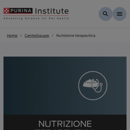
Vai ai risultati
.
Skip to Main Content
Home
CentreSquare
Nutrizione terapeutica
NUTRIZIONE