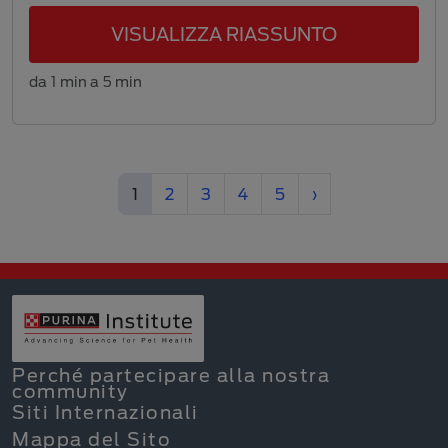
VISUALIZZA RIASSUNTO
da 1 min a 5 min
(current)
Next
1
2
3
4
5
›
Perché partecipare alla nostra
community
Siti Internazionali
Mappa del Sito