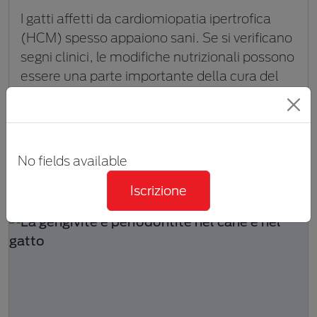
I gatti affetti da cardiomiopatia ipertrofica
(HCM) spesso appaiono sani. Se si verificano
segni clinici, le modifiche nutrizionali possono
essere una parte importante della cura del
paziente.
VISUALIZZA RIASSUNTO
No fields available
da 1 min a 5 min
Iscrizione