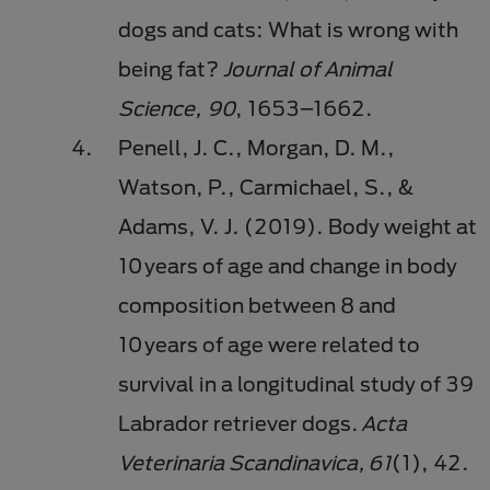
dogs and cats: What is wrong with
being fat?
Journal of Animal
Science, 90
, 1653–1662.
Penell, J. C., Morgan, D. M.,
Watson, P., Carmichael, S., &
Adams, V. J. (2019). Body weight at
10 years of age and change in body
composition between 8 and
10 years of age were related to
survival in a longitudinal study of 39
Labrador retriever dogs.
Acta
Veterinaria Scandinavica, 61
(1), 42.