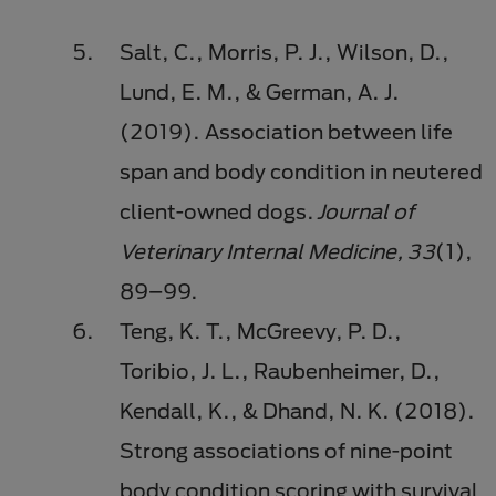
Salt, C., Morris, P. J., Wilson, D.,
Lund, E. M., & German, A. J.
(2019). Association between life
span and body condition in neutered
client-owned dogs.
Journal of
Veterinary Internal Medicine, 33
(1),
89–99.
Teng, K. T., McGreevy, P. D.,
Toribio, J. L., Raubenheimer, D.,
Kendall, K., & Dhand, N. K. (2018).
Strong associations of nine-point
body condition scoring with survival