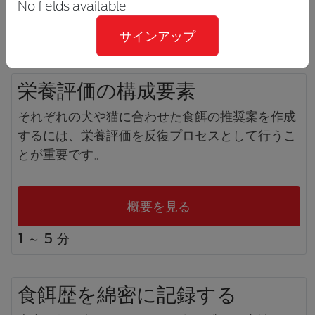
動画を観る
No fields available
1 ～ 5 分
サインアップ
栄養評価の構成要素
それぞれの犬や猫に合わせた食餌の推奨案を作成
するには、栄養評価を反復プロセスとして行うこ
とが重要です。
概要を見る
1 ～ 5 分
食餌歴を綿密に記録する