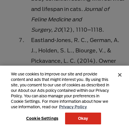
and lifespan in cats.
Journal of
Feline Medicine and
Surgery, 20
(12), 1110–1118.
Eastland-Jones, R. C., German, A.
J., Holden, S. L., Biourge, V., &
Pickavance, L. C. (2014). Owner
misperception of canine body
We use cookies to improve our site and provide
content and ads that might interest you. By using this
condition persists despite use of a
site, you consent to our use of cookies as described in
our About our Ads policy contained within our Privacy
body condition score chart.
Journal
Policy. You can also manage your preferences in
Cookie Settings. For more information about how we
of Nutritional Science, 3
, e45.
use information, read our
Privacy Policy
Singh, R., Laflamme, D. P., &
Cookie Settings
Okay
Sidebottom-Nielsen, M. (2002).