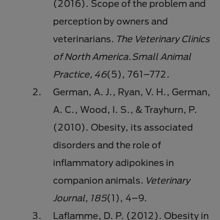
(2016). Scope of the problem and
perception by owners and
veterinarians.
The Veterinary Clinics
of North America.Small Animal
Practice, 46
(5), 761–772.
German, A. J., Ryan, V. H., German,
A. C., Wood, I. S., & Trayhurn, P.
(2010). Obesity, its associated
disorders and the role of
inflammatory adipokines in
companion animals.
Veterinary
Journal, 185
(1), 4–9.
Laflamme, D. P. (2012). Obesity in