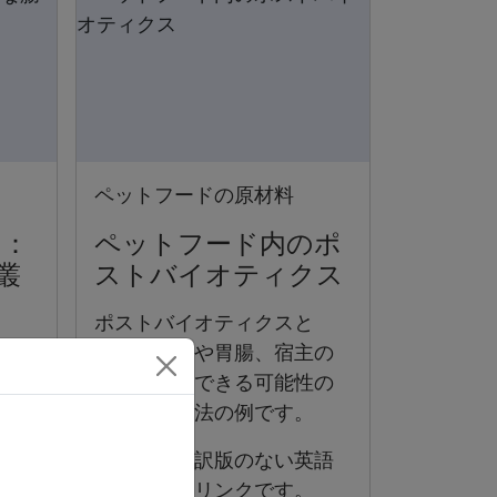
ペットフードの原材料
ス：
ペットフード内のポ
叢
ストバイオティクス
ポストバイオティクスと
は、微生物や胃腸、宿主の
博士
健康を改善できる可能性の
微生
ある食事療法の例です。
と、
プリ
日本語の翻訳版のない英語
説明
の記事へのリンクです。