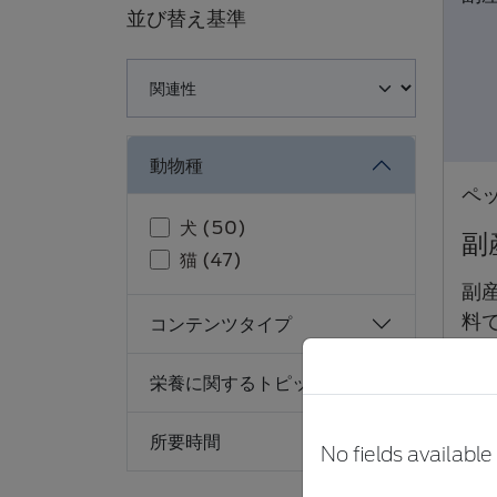
並び替え基準
Loading complete
動物種
ペ
犬 (50)
副
猫 (47)
副
料
コンテンツタイプ
は
ド
栄養に関するトピック
い
所要時間
No fields available