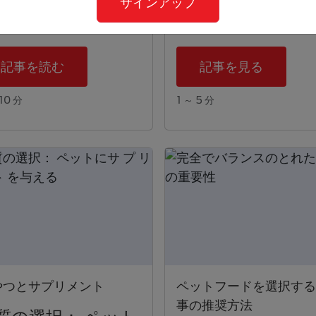
サインアップ
します。
記事を読む
記事を見る
10 分
1 ～ 5 分
やつとサプリメント
ペットフードを選択する,
事の推奨方法