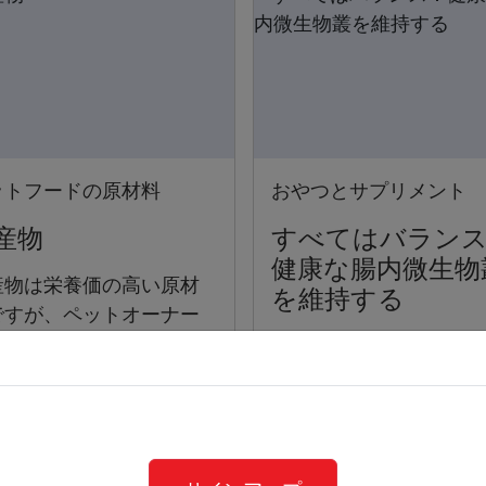
ットフードの原材料
おやつとサプリメント
産物
すべてはバラン
健康な腸内微生物
産物は栄養価の高い原材
を維持する
ですが、ペットオーナー
副産物を含むペットフー
ケリー・S・スワンソン
を低品質であると考えて
が腸の健康の重要性、
るかもしれません。
物叢異常が意味するこ
シンバイオティクスサ
メントの価値について