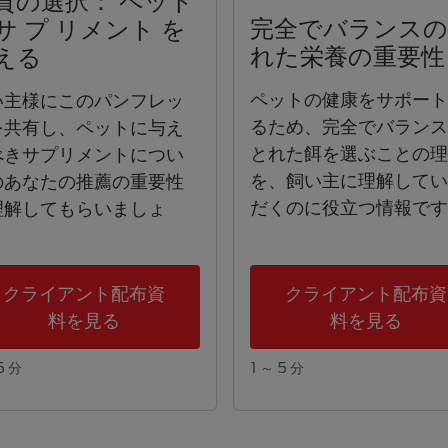
質の選択： ペット
完全でバランス
サ プ リメント を
れた栄養の重要性
える
ペットの健康をサポー
い主様にこのパンフレッ
るため、完全でバラン
を共有し、ペットに与え
とれた餌を選ぶことの
べきサプリメントについ
を、飼い主に理解して
のあなたの推薦の重要性
だくのに役立つ情報で
理解してもらいましょ
。
クライアント配布資
クライアント配布資
料を見る
料を見る
5 分
1 ～ 5 分