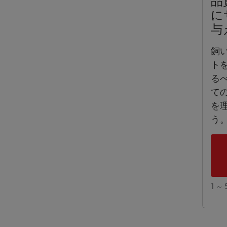
品
に
与
飼
ト
る
て
を
う
1 ～ 