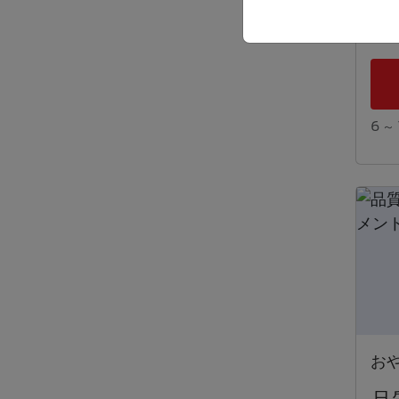
6 ～ 
お