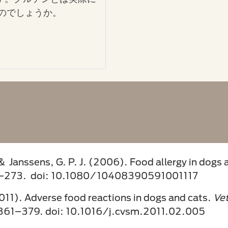
のでしょうか。
 & Janssens, G. P. J. (2006). Food allergy in dogs 
–273. doi: 10.1080/10408390591001117
011). Adverse food reactions in dogs and cats.
Vet
 361–379. doi: 10.1016/j.cvsm.2011.02.005