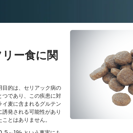
フリー食に関
と
用目的は、セリアック病の
つ​であり、この疾患に対
ライ麦に含まれるグルテン
に誘発される可能性があり
たことはありません。
.5～1% という事実にも