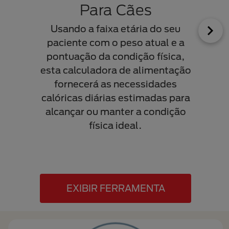
Para Cães
AL
Usando a faixa etária do seu
A
paciente com o peso atual e a
alim
pontuação da condição física,
en
esta calculadora de alimentação
ben
fornecerá as necessidades
estão
calóricas diárias estimadas para
dos t
alcançar ou manter a condição
risco
física ideal.
cru
ani
EXIBIR FERRAMENTA