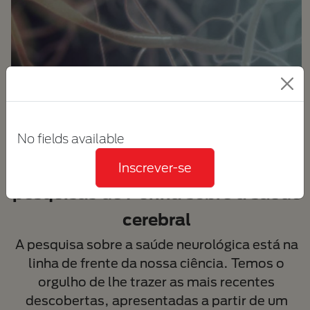
AS CONDIÇÕES CEREBRAIS
No fields available
Tenha acesso a resumos de
Inscrever-se
pesquisas de Purina sobre a saúde
cerebral
A pesquisa sobre a saúde neurológica está na
linha de frente da nossa ciência. Temos o
orgulho de lhe trazer as mais recentes
descobertas, apresentadas a partir de um