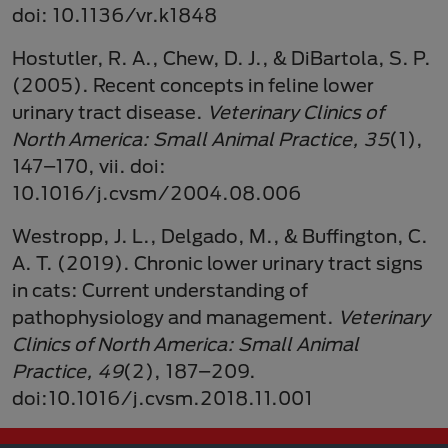
doi: 10.1136/vr.k1848
Hostutler, R. A., Chew, D. J., & DiBartola, S. P.
(2005). Recent concepts in feline lower
urinary tract disease.
Veterinary Clinics of
North America: Small Animal Practice, 35
(1),
147–170, vii. doi:
10.1016/j.cvsm/2004.08.006
Westropp, J. L., Delgado, M., & Buffington, C.
A. T. (2019). Chronic lower urinary tract signs
in cats: Current understanding of
pathophysiology and management.
Veterinary
Clinics of North America: Small Animal
Practice, 49
(2), 187–209.
doi:10.1016/j.cvsm.2018.11.001