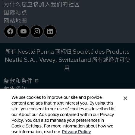
为什么您应该加入我们的社区
国际站点
网站地图
Facebook
YouTube
Instagram
LinkedIn
所有 Nestlé Purina 商标归 Société des Produits
Nestlé S.A., Vevey, Switzerland 所有或经许可使
用
条款和条件
收集通知
隐私政策
We use cookies to improve our site and provide
content and ads that might interest you. By using this
您的隐私选择
site, you consent to our use of cookies as described in
链接政策
our About our Ads policy contained within our Privacy
Policy. You can also manage your preferences in
版权侵权通知
Cookie Settings. For more information about how we
用户生成内容
use information, read our
Privacy Policy