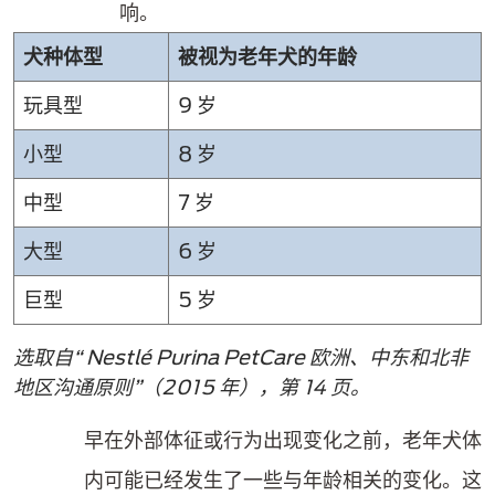
响。
犬种体型
被视为老年犬的年龄
玩具型
9 岁
小型
8 岁
中型
7 岁
大型
6 岁
巨型
5 岁
选取自“ Nestlé Purina PetCare 欧洲、中东和北非
地区沟通原则”（2015 年），第 14 页。
早在外部体征或行为出现变化之前，老年犬体
内可能已经发生了一些与年龄相关的变化。这