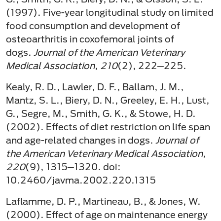
(1997). Five-year longitudinal study on limited
food consumption and development of
osteoarthritis in coxofemoral joints of
dogs.
Journal of the American Veterinary
Medical Association, 210
(2), 222─225.
Kealy, R. D., Lawler, D. F., Ballam, J. M.,
Mantz, S. L., Biery, D. N., Greeley, E. H., Lust,
G., Segre, M., Smith, G. K., & Stowe, H. D.
(2002). Effects of diet restriction on life span
and age-related changes in dogs.
Journal of
the American Veterinary Medical Association,
220
(9), 1315─1320. doi:
10.2460/javma.2002.220.1315
Laflamme, D. P., Martineau, B., & Jones, W.
(2000). Effect of age on maintenance energy