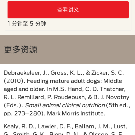
查看讲义
1 分钟至 5 分钟
更多资源
Debraekeleer, J., Gross, K. L., & Zicker, S. C.
(2010). Feeding mature adult dogs: Middle
aged and older. In M.S. Hand, C. D. Thatcher,
R. L. Remillard, P. Roudebush, & B. J. Novotny
(Eds.).
Small animal clinical nutrition
(5th ed.,
pp. 273─280). Mark Morris Institute.
Kealy, R. D., Lawler, D. F., Ballam, J. M., Lust,
G., Smith, G. K., Biery, D. N., & Olsson, S. E.