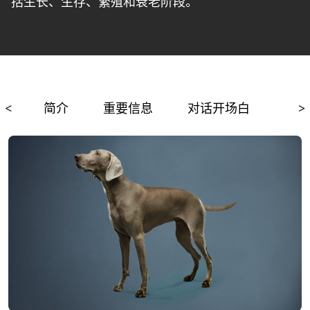
括生长、生存、繁殖和衰老阶段。
<
简介
重要信息
对话开场白
相关
>