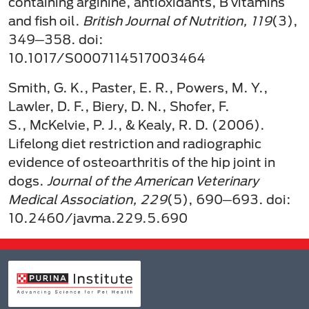
containing arginine, antioxidants, B vitamins
and fish oil.
British Journal of Nutrition, 119
(3),
349─358. doi:
10.1017/S0007114517003464
Smith, G. K., Paster, E. R., Powers, M. Y.,
Lawler, D. F., Biery, D. N., Shofer, F.
S., McKelvie, P. J., & Kealy, R. D. (2006).
Lifelong diet restriction and radiographic
evidence of osteoarthritis of the hip joint in
dogs.
Journal of the American Veterinary
Medical Association, 229
(5), 690─693. doi:
10.2460/javma.229.5.690