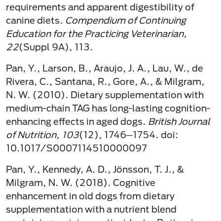
requirements and apparent digestibility of
canine diets.
Compendium of Continuing
Education for the Practicing Veterinarian,
22
(Suppl 9A), 113.
Pan, Y., Larson, B., Araujo, J. A., Lau, W., de
Rivera, C., Santana, R., Gore, A., & Milgram,
N. W. (2010). Dietary supplementation with
medium-chain TAG has long-lasting cognition-
enhancing effects in aged dogs.
British Journal
of Nutrition, 103
(12), 1746─1754. doi:
10.1017/S0007114510000097
Pan, Y., Kennedy, A. D., Jönsson, T. J., &
Milgram, N. W. (2018). Cognitive
enhancement in old dogs from dietary
supplementation with a nutrient blend