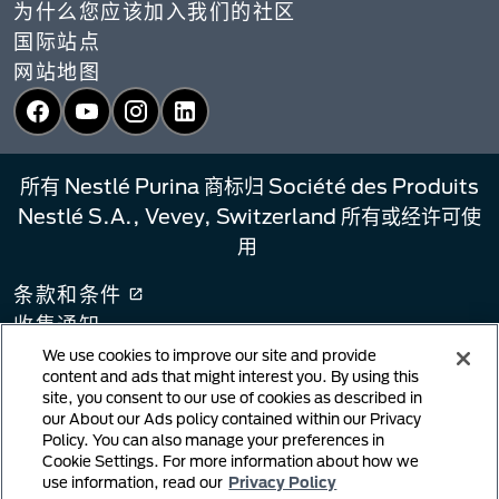
为什么您应该加入我们的社区
国际站点
网站地图
Facebook
YouTube
Instagram
LinkedIn
所有 Nestlé Purina 商标归 Société des Produits
Nestlé S.A., Vevey, Switzerland 所有或经许可使
用
条款和条件
收集通知
隐私政策
We use cookies to improve our site and provide
content and ads that might interest you. By using this
您的隐私选择
site, you consent to our use of cookies as described in
链接政策
our About our Ads policy contained within our Privacy
Policy. You can also manage your preferences in
版权侵权通知
Cookie Settings. For more information about how we
用户生成内容
use information, read our
Privacy Policy