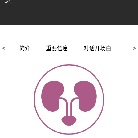
息。
<
简介
重要信息
对话开场白
相关
>