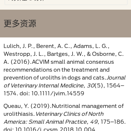
更多资源
Lulich, J. P., Berent, A. C., Adams, L. G.,
Westropp, J. L., Bartges, J. W., & Osborne, C.
A. (2016).ACVIM small animal consensus
recommendations on the treatment and
prevention of uroliths in dogs and cats.
Journal
of Veterinary Internal Medicine, 30
(5), 1564–
1574. doi: 10.1111/jvim.14559
Queau, Y. (2019).Nutritional management of
urolithiasis.
Veterinary Clinics of North
America: Small Animal Practice, 49
, 175–186.
doi: 10.1016/j.cvsm.2018.10.004