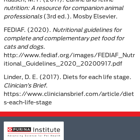
nutrition: A resource for companion animal
professionals
(3rd ed.). Mosby Elsevier.
FEDIAF. (2020).
Nutritional guidelines for
complete and complementary pet food for
cats and dogs
.
http://www.fediaf.org/images/FEDIAF_Nutr
itional_Guidelines_2020_20200917.pdf
Linder, D. E. (2017). Diets for each life stage.
Clinician’s Brief
.
https://www.cliniciansbrief.com/article/diet
s-each-life-stage