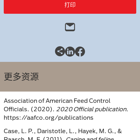
打印
更多资源
Association of American Feed Control
Officials. (2020).
2020 Official publication
.
https://aafco.org/publications
Case, L. P., Daristotle, L., Hayek, M. G., &
Raasch, M. F. (2011).
Canine and feline