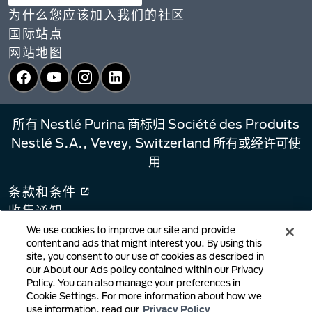
为什么您应该加入我们的社区
国际站点
网站地图
Facebook
YouTube
Instagram
LinkedIn
所有 Nestlé Purina 商标归 Société des Produits
Nestlé S.A., Vevey, Switzerland 所有或经许可使
用
条款和条件
收集通知
隐私政策
We use cookies to improve our site and provide
content and ads that might interest you. By using this
您的隐私选择
site, you consent to our use of cookies as described in
链接政策
our About our Ads policy contained within our Privacy
Policy. You can also manage your preferences in
版权侵权通知
Cookie Settings. For more information about how we
用户生成内容
use information, read our
Privacy Policy