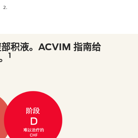
2.
。
积液。ACVIM 指南给
1
。