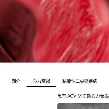
简介
心力衰竭
粘液性二尖瓣疾病
患有 ACVIM C 期心力