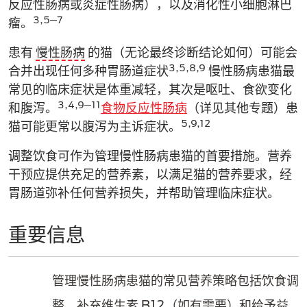
反应性肠病或炎症性肠病），以及消化性小细胞淋巴
3,5─7
瘤。
患有
慢性肠病
的猫（无论最终诊断结论如何）可能会
3,5,8,9
合并出现任何多种胃肠道症状
慢性肠病患猫最
常见的临床症状是体重减轻，其次是呕吐、食欲变化
3,4,9─11
和腹泻。
食物反应性肠病
（详见其他专题）患
5,9,12
猫可能更常以腹泻为主诉症状。
调整饮食可作为管理慢性肠病患猫的首要措施。营养
干预应提供充足的营养素，以满足猫的营养要求，经
胃肠道弥补任何营养损失，并帮助管理临床症状。
重要信息
管理慢性肠病患猫的常见营养策略包括饮食调
整、补充维生素 B12（如有需要）和给予益