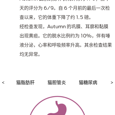
天的评分为 6/9。自 6 个月前的最后一次检
查以来，它的体重下降了约 1.5 磅。
经检查发现，Autumn 的巩膜、耳廓和黏膜
出现黄疸。它的脱水比例约为 10%，伴有唾
液分泌，心率和呼吸频率升高。其余检查结果
均无异常。
<
猫脂肪肝
猫胆管炎
猫糖尿病
猫
>