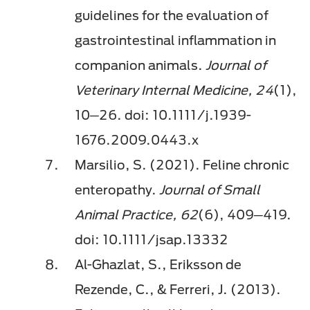
guidelines for the evaluation of
gastrointestinal inflammation in
companion animals.
Journal of
Veterinary Internal Medicine, 24
(1),
10─26. doi: 10.1111/j.1939-
1676.2009.0443.x
Marsilio, S. (2021). Feline chronic
enteropathy.
Journal of Small
Animal Practice, 62
(6), 409─419.
doi: 10.1111/jsap.13332
Al-Ghazlat, S., Eriksson de
Rezende, C., & Ferreri, J. (2013).