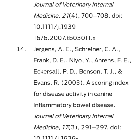
Journal of Veterinary Internal
Medicine, 21
(4), 700─708. doi:
10.1111/j.1939-
1676.2007.tb03011.x
Jergens, A. E., Schreiner, C. A.,
Frank, D. E., Niyo, Y., Ahrens, F. E.,
Eckersall, P. D., Benson, T. J., &
Evans, R. (2003). A scoring index
for disease activity in canine
inflammatory bowel disease.
Journal of Veterinary Internal
Medicine, 17
(3), 291─297. doi:
10.1111/j.1939-