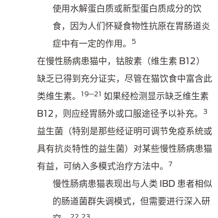
使用水解蛋白质或新型蛋白质成分的饮
食，因为人们怀疑食物性抗原在胃肠道炎
5
症中有一定的作用。
在慢性肠病患猫中，钴胺素（维生素 B12）
缺乏已得到充分证实，尽管在猫饮食中富含此
19─21
类维生素。
如果经检测显示缺乏维生素
3
B12，则应经胃肠外或口服途径予以补充。
益生菌（特别是那些经证明可调节免疫系统或
具有抗炎特性的益生菌）对某些慢性肠病患猫
7
有益，可纳入多模式治疗方法中。
慢性肠病患猫表现出与人类 IBD 患者相似
的肠道菌群失调模式，但需要进行深入研
22,23