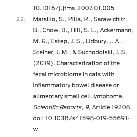
10.1016/j.jfms.2007.01.005
Marsilio, S., Pilla, R., Sarawichitr,
B., Chow, B., Hill, S. L., Ackermann,
M. R., Estep, J. S., Lidbury, J. A.,
Steiner, J. M., & Suchodolski, J. S.
(2019). Characterization of the
fecal microbiome in cats with
inflammatory bowel disease or
alimentary small cell lymphoma.
Scientific Reports, 9
, Article 19208.
doi: 10.1038/s41598-019-55691-
w