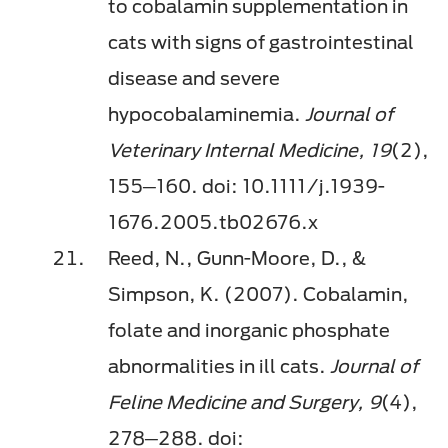
to cobalamin supplementation in
cats with signs of gastrointestinal
disease and severe
hypocobalaminemia.
Journal of
Veterinary Internal Medicine, 19
(2),
155─160. doi: 10.1111/j.1939-
1676.2005.tb02676.x
Reed, N., Gunn-Moore, D., &
Simpson, K. (2007). Cobalamin,
folate and inorganic phosphate
abnormalities in ill cats.
Journal of
Feline Medicine and Surgery, 9
(4),
278─288. doi: