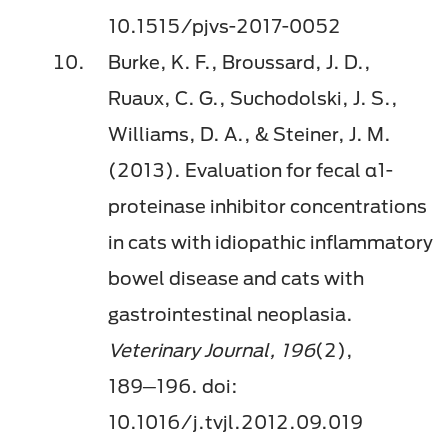
10.1515/pjvs-2017-0052
Burke, K. F., Broussard, J. D.,
Ruaux, C. G., Suchodolski, J. S.,
Williams, D. A., & Steiner, J. M.
(2013). Evaluation for fecal α1-
proteinase inhibitor concentrations
in cats with idiopathic inflammatory
bowel disease and cats with
gastrointestinal neoplasia.
Veterinary Journal, 196
(2),
189─196. doi:
10.1016/j.tvjl.2012.09.019