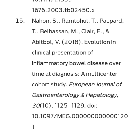
1676.2003.tb02450.x
Nahon, S., Ramtohul, T., Paupard,
T., Belhassan, M., Clair, E., &
Abitbol, V. (2018). Evolution in
clinical presentation of
inflammatory bowel disease over
time at diagnosis: A multicenter
cohort study.
European Journal of
Gastroenterology & Hepatology,
30
(10), 1125─1129. doi:
10.1097/MEG.000000000000120
1