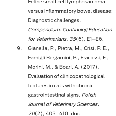
Feline small cell lymphosarcoma
versus inflammatory bowel disease:
Diagnostic challenges.
Compendium: Continuing Education
for Veterinarians, 35
(6), E1─E6.
Gianella, P., Pietra, M., Crisi, P. E.,
Famigli Bergamini, P., Fracassi, F.,
Morini, M., & Boari, A. (2017).
Evaluation of clinicopathological
features in cats with chronic
gastrointestinal signs.
Polish
Journal of Veterinary Sciences,
20
(2), 403─410. doi: