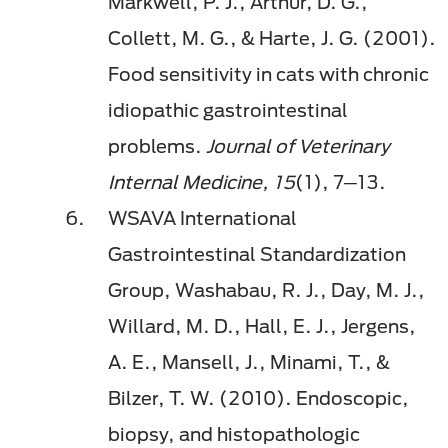
Markwell, P. J., Arthur, D. G.,
Collett, M. G., & Harte, J. G. (2001).
Food sensitivity in cats with chronic
idiopathic gastrointestinal
problems.
Journal of Veterinary
Internal Medicine, 15
(1), 7─13.
WSAVA International
Gastrointestinal Standardization
Group, Washabau, R. J., Day, M. J.,
Willard, M. D., Hall, E. J., Jergens,
A. E., Mansell, J., Minami, T., &
Bilzer, T. W. (2010). Endoscopic,
biopsy, and histopathologic