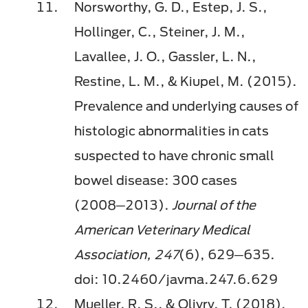
Norsworthy, G. D., Estep, J. S.,
Hollinger, C., Steiner, J. M.,
Lavallee, J. O., Gassler, L. N.,
Restine, L. M., & Kiupel, M. (2015).
Prevalence and underlying causes of
histologic abnormalities in cats
suspected to have chronic small
bowel disease: 300 cases
(2008─2013).
Journal of the
American Veterinary Medical
Association, 247
(6), 629─635.
doi: 10.2460/javma.247.6.629
Mueller, R. S., & Olivry, T. (2018).