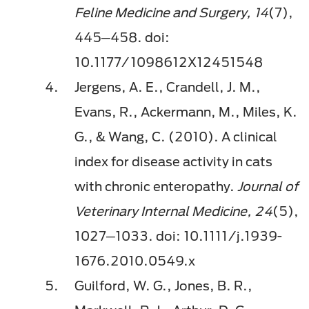
Feline Medicine and Surgery, 14
(7),
445─458. doi:
10.1177/1098612X12451548
Jergens, A. E., Crandell, J. M.,
Evans, R., Ackermann, M., Miles, K.
G., & Wang, C. (2010). A clinical
index for disease activity in cats
with chronic enteropathy.
Journal of
Veterinary Internal Medicine, 24
(5),
1027─1033. doi: 10.1111/j.1939-
1676.2010.0549.x
Guilford, W. G., Jones, B. R.,