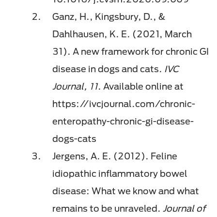
Ganz, H., Kingsbury, D., &
Dahlhausen, K. E. (2021, March
31). A new framework for chronic GI
disease in dogs and cats.
IVC
Journal, 11
. Available online at
https://ivcjournal.com/chronic-
enteropathy-chronic-gi-disease-
dogs-cats
Jergens, A. E. (2012). Feline
idiopathic inflammatory bowel
disease: What we know and what
remains to be unraveled.
Journal of