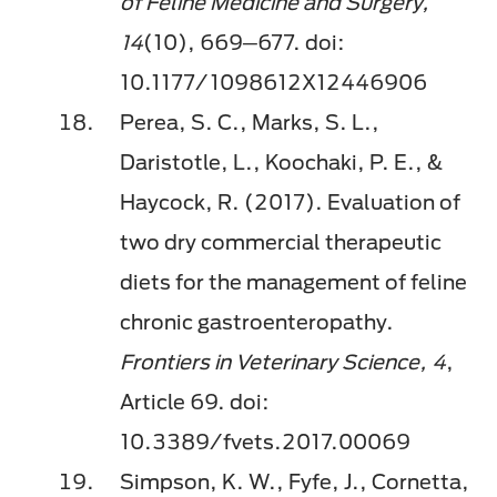
of Feline Medicine and Surgery,
14
(10), 669─677. doi:
10.1177/1098612X12446906
Perea, S. C., Marks, S. L.,
Daristotle, L., Koochaki, P. E., &
Haycock, R. (2017). Evaluation of
two dry commercial therapeutic
diets for the management of feline
chronic gastroenteropathy.
Frontiers in Veterinary Science, 4
,
Article 69. doi:
10.3389/fvets.2017.00069
Simpson, K. W., Fyfe, J., Cornetta,