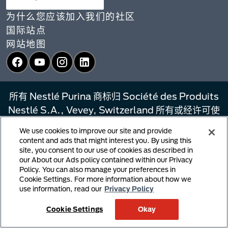
为什么您应该加入我们的社区
国际站点
网站地图
Facebook
YouTube
Instagram
LinkedIn
所有 Nestlé Purina 商标归 Société des Produits
Nestlé S.A., Vevey, Switzerland 所有或经许可使
用
We use cookies to improve our site and provide
content and ads that might interest you. By using this
条款和条件
site, you consent to our use of cookies as described in
收集通知
our About our Ads policy contained within our Privacy
Policy. You can also manage your preferences in
隐私政策
Cookie Settings. For more information about how we
您的隐私选择
use information, read our
Privacy Policy
链接政策
Cookie Settings
Okay
版权侵权通知