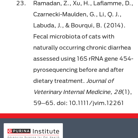
Ramadan, Z., Xu, H., Laflamme, D.,
Czarnecki-Maulden, G., Li, Q. J.,
Labuda, J., & Bourqui, B. (2014).
Fecal microbiota of cats with
naturally occurring chronic diarrhea
assessed using 16S rRNA gene 454-
pyrosequencing before and after
dietary treatment.
Journal of
Veterinary Internal Medicine, 28
(1),
59─65. doi: 10.1111/jvim.12261