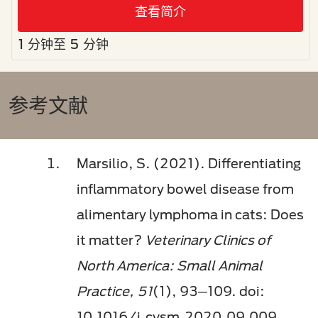
查看简介
1 分钟至 5 分钟
参考文献
Marsilio, S. (2021). Differentiating
inflammatory bowel disease from
alimentary lymphoma in cats: Does
it matter?
Veterinary Clinics of
North America: Small Animal
Practice, 51
(1), 93─109. doi:
10.1016/j.cvsm.2020.09.009