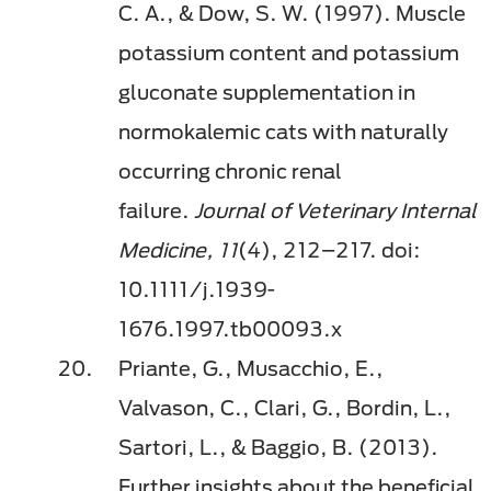
C. A., & Dow, S. W. (1997). Muscle
potassium content and potassium
gluconate supplementation in
normokalemic cats with naturally
occurring chronic renal
failure.
Journal of Veterinary Internal
Medicine, 11
(4), 212–217. doi:
10.1111/j.1939-
1676.1997.tb00093.x
Priante, G., Musacchio, E.,
Valvason, C., Clari, G., Bordin, L.,
Sartori, L., & Baggio, B. (2013).
Further insights about the beneficial