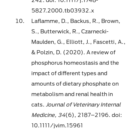
242. doi: 10.1111/j.1748-
5827.2000.tb03932.x
Laflamme, D., Backus, R., Brown,
S., Butterwick, R., Czarnecki-
Maulden, G., Elliott, J., Fascetti, A.,
& Polzin, D. (2020). A review of
phosphorus homeostasis and the
impact of different types and
amounts of dietary phosphate on
metabolism and renal health in
cats.
Journal of Veterinary Internal
Medicine, 34
(6), 2187–2196. doi:
10.1111/jvim.15961