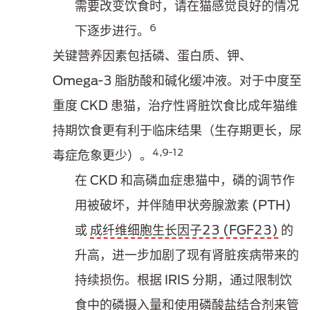
需要改变饮食时，请在猫感觉良好的情况
6
下逐步进行。
关键营养因素包括磷、蛋白质、钾、
Omega-3 脂肪酸和碱化缓冲液。对于中度至
重度 CKD 患猫，治疗性肾脏饮食比成年猫维
持期饮食更有利于临床结果（生存期更长，尿
4,9-12
毒症危象更少）。
在 CKD 和高磷血症患猫中，磷的调节作
用被破坏，并伴随甲状旁腺激素 (PTH)
或
成纤维细胞生长因子23 (FGF23)
的
升高，进一步加剧了现有肾脏疾病带来的
持续损伤。根据 IRIS 分期，通过限制饮
食中的磷摄入量和使用磷酸盐结合剂来管