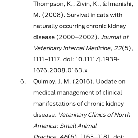
Thompson, K., Zivin, K., & Imanishi,
M. (2008). Survival in cats with
naturally occurring chronic kidney
disease (2000–2002).
Journal of
Veterinary Internal Medicine, 22
(5),
1111–1117
.
doi: 10.1111/j.1939-
1676.2008.0163.x​
Quimby, J. M. (2016). Update on
medical management of clinical
manifestations of chronic kidney
disease.
Veterinary Clinics of North
America: Small Animal
Practice, 46
(6),
1163–1181
.
doi: