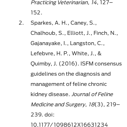
Practicing Veterinarian
,
14
, 127–
152.
Sparkes, A. H., Caney, S.,
Chalhoub, S., Elliott, J., Finch, N.,
Gajanayake, I., Langston, C.,
Lefebvre, H. P., White, J., &
Quimby, J. (2016). ISFM consensus
guidelines on the diagnosis and
management of feline chronic
kidney disease.
Journal of Feline
Medicine and Surgery
,
18
(3), 219–
239. doi:
10.1177/1098612X16631234