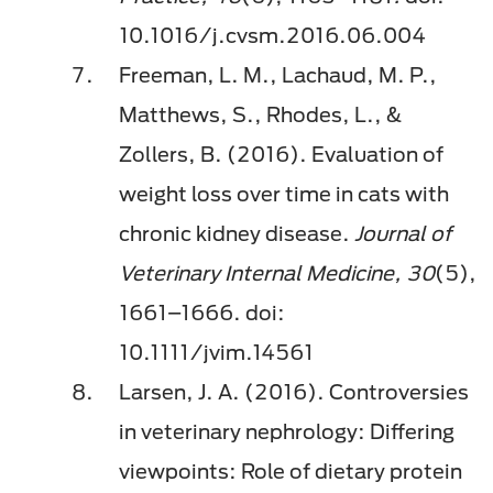
10.1016/j.cvsm.2016.06.004
Freeman, L. M., Lachaud, M. P.,
Matthews, S., Rhodes, L., &
Zollers, B. (2016). Evaluation of
weight loss over time in cats with
chronic kidney disease.
Journal of
Veterinary Internal Medicine, 30
(5),
1661–1666. doi:
10.1111/jvim.14561
Larsen, J. A. (2016). Controversies
in veterinary nephrology: Differing
viewpoints: Role of dietary protein