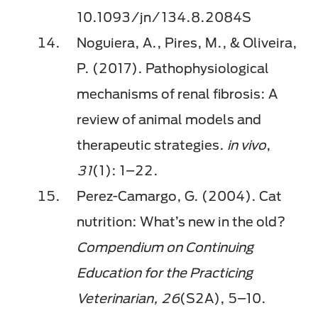
10.1093/jn/134.8.2084S
Noguiera, A., Pires, M., & Oliveira,
P. (2017). Pathophysiological
mechanisms of renal fibrosis: A
review of animal models and
therapeutic strategies.
in vivo
,
31
(1): 1–22.
Perez-Camargo, G. (2004). Cat
nutrition: What’s new in the old?
Compendium on Continuing
Education for the Practicing
Veterinarian, 26
(S2A), 5–10.