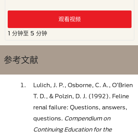
观看视频
1 分钟至 5 分钟
参考文献
Lulich, J. P., Osborne, C. A., O’Brien
T. D., & Polzin, D. J. (1992). Feline
renal failure: Questions, answers,
questions.
Compendium on
Continuing Education for the