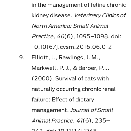
in the management of feline chronic
kidney disease.
Veterinary Clinics of
North America: Small Animal
Practice, 46
(6), 1095–1098. doi:
10.1016/j.cvsm.2016.06.012
Elliott, J., Rawlings, J. M.,
Markwell, P. J., & Barber, P. J.
(2000). Survival of cats with
naturally occurring chronic renal
failure: Effect of dietary
management.
Journal of Small
Animal Practice, 41
(6), 235–