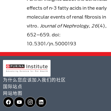
effects of n-3 fatty acids in the early
molecular events of renal fibrosis in
vitro.
Journal of Nephrology, 26
(4),
652–659. doi:
10.5301/jn.5000193
为什么您应该加入我们的社区
国际站点
网站地图
Facebook
YouTube
Instagram
LinkedIn