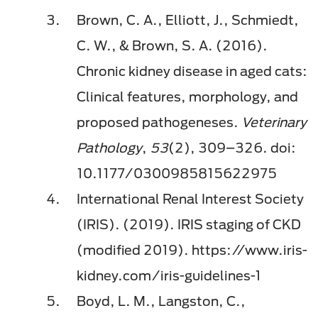
Brown, C. A., Elliott, J., Schmiedt,
C. W., & Brown, S. A. (2016).
Chronic kidney disease in aged cats:
Clinical features, morphology, and
proposed pathogeneses.
Veterinary
Pathology
,
53
(2), 309–326. doi:
10.1177/0300985815622975
International Renal Interest Society
(IRIS). (2019). IRIS staging of CKD
(modified 2019). https://www.iris-
kidney.com/iris-guidelines-1
Boyd, L. M., Langston, C.,