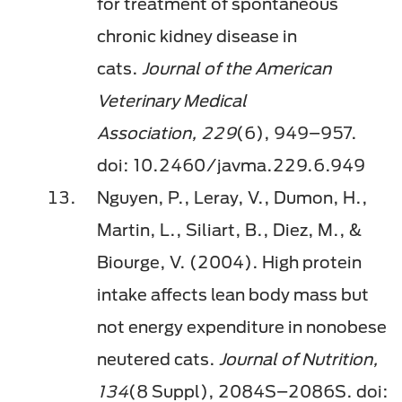
for treatment of spontaneous
chronic kidney disease in
cats.
Journal of the American
Veterinary Medical
Association, 229
(6), 949–957.
doi: 10.2460/javma.229.6.949
Nguyen, P., Leray, V., Dumon, H.,
Martin, L., Siliart, B., Diez, M., &
Biourge, V. (2004). High protein
intake affects lean body mass but
not energy expenditure in nonobese
neutered cats.
Journal of Nutrition,
134
(8 Suppl), 2084S–2086S. doi: