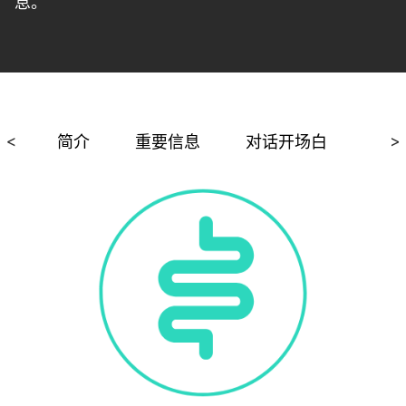
息。
<
简介
重要信息
对话开场白
相关
>