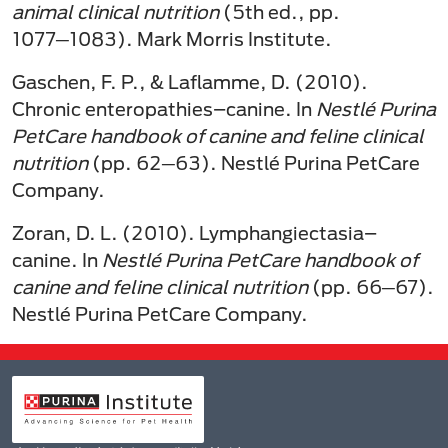
animal clinical nutrition
(5th ed., pp.
1077─1083). Mark Morris Institute.
Gaschen, F. P., & Laflamme, D. (2010).
Chronic enteropathies–canine. In
Nestlé Purina
PetCare handbook of canine and feline clinical
nutrition
(pp. 62─63). Nestlé Purina PetCare
Company.
Zoran, D. L. (2010). Lymphangiectasia–
canine. In
Nestlé Purina PetCare handbook of
canine and feline clinical nutrition
(pp. 66─67).
Nestlé Purina PetCare Company.