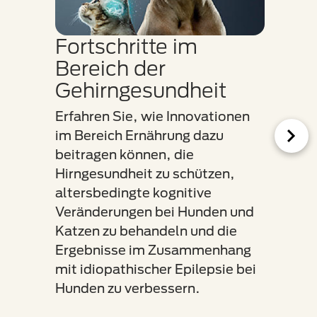
Fortschritte im
Ein
Bereich der
Her
Gehirngesundheit
Erfahr
Nährst
Erfahren Sie, wie Innovationen
Herzge
im Bereich Ernährung dazu
Hunde
beitragen können, die
die Wi
Hirngesundheit zu schützen,
eine 
altersbedingte kognitive
Nährs
Veränderungen bei Hunden und
haben,
Katzen zu behandeln und die
Mitra
Ergebnisse im Zusammenhang
Frühst
mit idiopathischer Epilepsie bei
der He
Hunden zu verbessern.
Verla