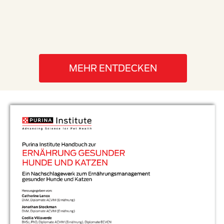
Fortsc
Herze
kann.
MEHR ENTDECKEN