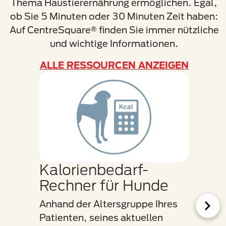
Thema Haustierernährung ermöglichen. Egal,
ob Sie 5 Minuten oder 30 Minuten Zeit haben:
Auf CentreSquare
®
finden Sie immer nützliche
und wichtige Informationen.
ALLE RESSOURCEN ANZEIGEN
Kalorienbedarf-
DIS
Rechner für Hunde
Bew
Anhand der Altersgruppe Ihres
Ein nü
Patienten, seines aktuellen
Überw