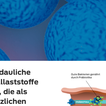
rdauliche
llaststoffe
 die als
zlichen