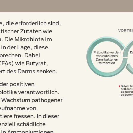
 die erforderlich sind,
tischer Zutaten wie
n. Die Mikrobiota im
in der Lage, diese
brechen. Dabei
CFAs) wie Butyrat,
ert des Darms senken.
 der positiven
iotika verantwortlich.
das Wachstum pathogener
 Aufnahme von
iere fressen. In dieser
nziell schädliche
g in Ammoniumionen