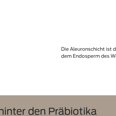
Die Aleuronschicht ist 
dem Endosperm des We
hinter den Präbiotika