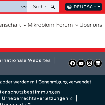
DEUTSCH
enschaft
Mikrobiom-Forum
Über uns
ernationale Websites
Facebook
YouTube
Inst
L
weiz oder werden mit Genehmigung verwendet
tenschutzbestimmungen
 Urheberrechtsverletzungen
ettengesetz