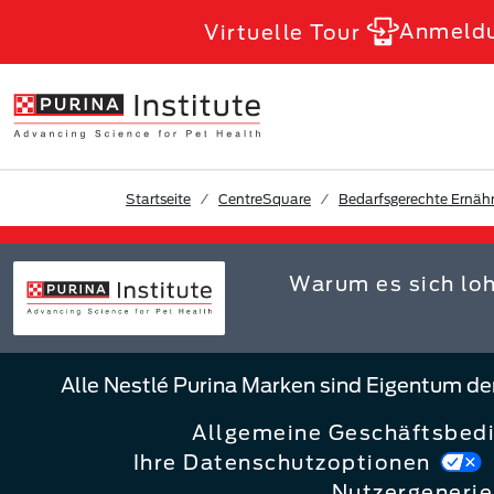
Skip to Main Content
Anmeld
Virtuelle Tour
Startseite
CentreSquare
Bedarfsgerechte Ernäh
Warum es sich lo
Alle Nestlé Purina Marken sind Eigentum d
Allgemeine Geschäftsbed
Ihre Datenschutzoptionen
Nutzergenerie