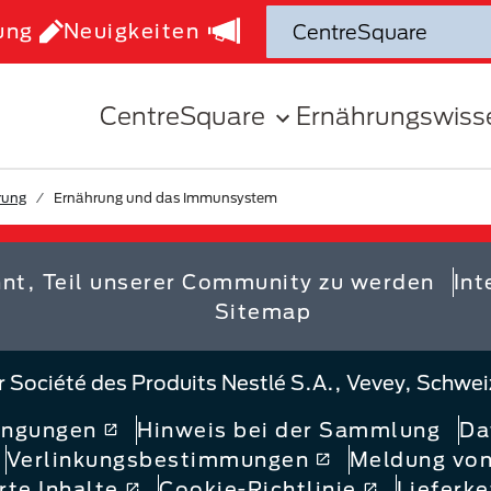
ung
Neuigkeiten
CentreSquare
Ernährungswiss
rung
Ernährung und das Immunsystem
hnt, Teil unserer Community zu werden
Int
Sitemap
er Société des Produits Nestlé S.A., Vevey, Sch
ingungen
Hinweis bei der Sammlung
Da
Verlinkungsbestimmungen
Meldung von
rte Inhalte
Cookie-Richtlinie
Lieferk