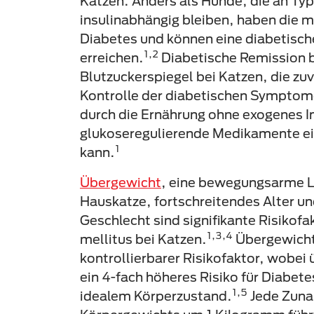
Katzen. Anders als Hunde, die an Typ
insulinabhängig bleiben, haben die 
Diabetes und können eine diabetisc
1,2
erreichen.
Diabetische Remission b
Blutzuckerspiegel bei Katzen, die zu
Kontrolle der diabetischen Symptome
durch die Ernährung ohne exogenes I
glukoseregulierende Medikamente ei
1
kann.
Übergewicht
, eine bewegungsarme L
Hauskatze, fortschreitendes Alter u
Geschlecht sind signifikante Risikofa
1,3,4
mellitus bei Katzen.
Übergewicht 
kontrollierbarer Risikofaktor, wobei
ein 4-fach höheres Risiko für Diabete
1,5
idealem Körperzustand.
Jede Zun