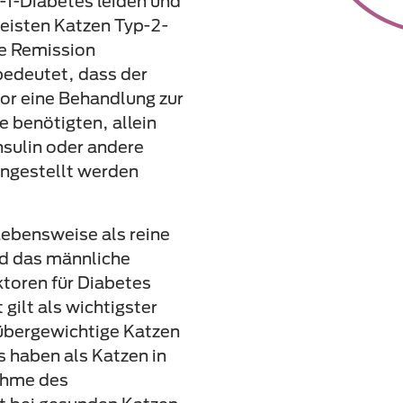
-1-Diabetes leiden und
meisten Katzen Typ-2-
he Remission
edeutet, dass der
vor eine Behandlung zur
 benötigten, allein
nsulin oder andere
ngestellt werden
ebensweise als reine
nd das männliche
ktoren für Diabetes
gilt als wichtigster
 übergewichtige Katzen
s haben als Katzen in
ahme des