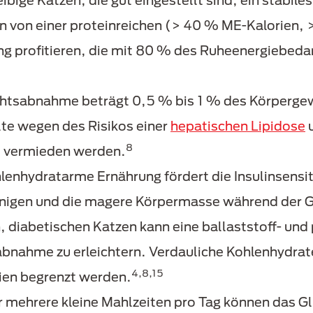
ibige Katzen, die gut eingestellt sind, ein stabi
von einer proteinreichen (> 40 % ME-Kalorien, >
ng profitieren, die mit 80 % des Ruheenergiebedar
htsabnahme beträgt 0,5 % bis 1 % des Körpergew
e wegen des Risikos einer
hepatischen Lipidose
u
8
e vermieden werden.
hlenhydratarme Ernährung fördert die Insulinsensit
unigen und die magere Körpermasse während der 
n, diabetischen Katzen kann eine ballaststoff- und
bnahme zu erleichtern. Verdauliche Kohlenhydrate
4,8,15
ien begrenzt werden.
er mehrere kleine Mahlzeiten pro Tag können da