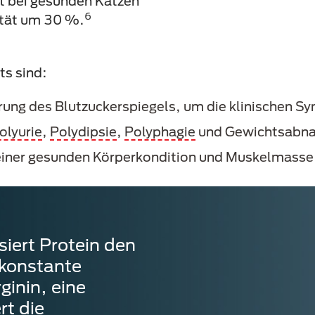
t bei gesunden Katzen
6
ität um 30 %.
s sind:
erung des Blutzuckerspiegels, um die klinischen 
olyurie
,
Polydipsie
,
Polyphagie
und Gewichtsab
 einer gesunden Körperkondition und Muskelmass
siert Protein den
 konstante
ginin, eine
rt die