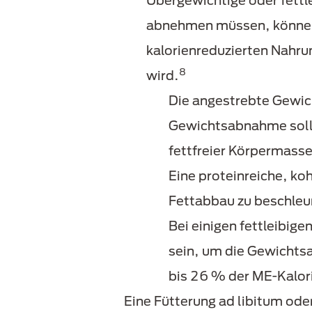
Übergewichtige oder fettle
abnehmen müssen, können 
kalorienreduzierten Nahru
8
wird.
Die angestrebte Gewic
Gewichtsabnahme sollt
fettfreier Körpermass
Eine proteinreiche, ko
Fettabbau zu beschle
Bei einigen fettleibige
sein, um die Gewichtsa
bis 26 % der ME-Kalor
Eine Fütterung ad libitum od