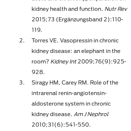
kidney health and function.
Nutr Rev
2015;73 (Ergänzungsband 2):110-
119.
Torres VE. Vasopressin in chronic
kidney disease: an elephant in the
room?
Kidney Int
2009;76(9):925-
928.
Siragy HM, Carey RM. Role of the
intrarenal renin-angiotensin-
aldosterone system in chronic
kidney disease.
Am J Nephrol
2010;31(6):541-550.