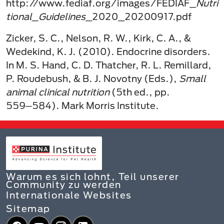
http://www.fediaf.org/images/FEDIAF_
Nutri
tional_Guidelines
_2020_20200917.pdf
Zicker, S. C., Nelson, R. W., Kirk, C. A., &
Wedekind, K. J. (2010). Endocrine disorders.
In M. S. Hand, C. D. Thatcher, R. L. Remillard,
P. Roudebush, & B. J. Novotny (Eds.),
Small
animal clinical nutrition
(5th ed., pp.
559─584). Mark Morris Institute.
Warum es sich lohnt, Teil unserer
Community zu werden
Internationale Websites
Sitemap
Facebook
YouTube
Instagram
LinkedIn