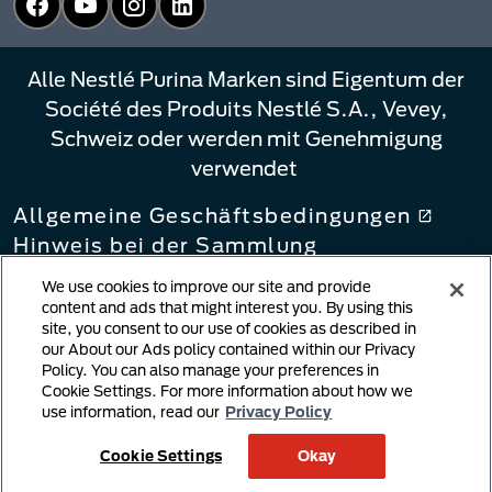
Alle Nestlé Purina Marken sind Eigentum der
Société des Produits Nestlé S.A., Vevey,
Schweiz oder werden mit Genehmigung
verwendet
Allgemeine Geschäftsbedingungen
Hinweis bei der Sammlung
Datenschutzbestimmungen
We use cookies to improve our site and provide
Ihre Datenschutzoptionen
content and ads that might interest you. By using this
site, you consent to our use of cookies as described in
Verlinkungsbestimmungen
our About our Ads policy contained within our Privacy
Meldung von
Policy. You can also manage your preferences in
Urheberrechtsverletzungen
Cookie Settings. For more information about how we
Nutzergenerierte Inhalte
use information, read our
Privacy Policy
Cookie-Richtlinie
Cookie Settings
Okay
Lieferkettengesetz