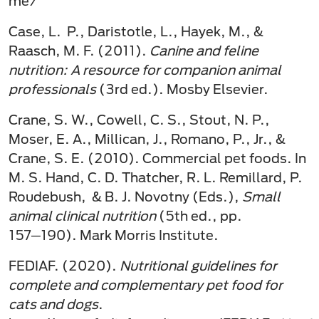
me/
Case, L. P., Daristotle, L., Hayek, M., &
Raasch, M. F. (2011).
Canine and feline
nutrition: A resource for companion animal
professionals
(3rd ed.). Mosby Elsevier.
Crane, S. W., Cowell, C. S., Stout, N. P.,
Moser, E. A., Millican, J., Romano, P., Jr., &
Crane, S. E. (2010). Commercial pet foods. In
M. S. Hand, C. D. Thatcher, R. L. Remillard, P.
Roudebush, & B. J. Novotny (Eds.),
Small
animal clinical nutrition
(5th ed., pp.
157─190). Mark Morris Institute.
FEDIAF. (2020).
Nutritional guidelines for
complete and complementary pet food for
cats and dogs
.