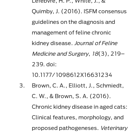
Lefebvre, H. P., White, J., &
Quimby, J. (2016). ISFM consensus
guidelines on the diagnosis and
management of feline chronic
kidney disease.
Journal of Feline
Medicine and Surgery
,
18
(3), 219–
239. doi:
10.1177/1098612X16631234
Brown, C. A., Elliott, J., Schmiedt,
C. W., & Brown, S. A. (2016).
Chronic kidney disease in aged cats:
Clinical features, morphology, and
proposed pathogeneses.
Veterinary