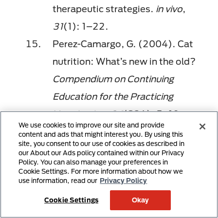
therapeutic strategies.
in vivo
,
31
(1): 1–22.
Perez-Camargo, G. (2004). Cat
nutrition: What’s new in the old?
Compendium on Continuing
Education for the Practicing
Veterinarian, 26
(S2A), 5–10.
We use cookies to improve our site and provide
Buranakarl, C., Mathur, S., &
content and ads that might interest you. By using this
site, you consent to our use of cookies as described in
Brown, S. A. (2004). Effects of
our About our Ads policy contained within our Privacy
Policy. You can also manage your preferences in
dietary sodium chloride intake on
Cookie Settings. For more information about how we
use information, read our
Privacy Policy
renal function and blood pressure in
Cookie Settings
Okay
cats with normal and reduced renal