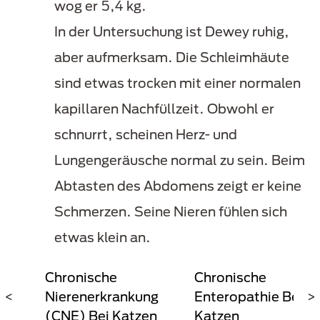
wog er 5,4 kg.
In der Untersuchung ist Dewey ruhig,
aber aufmerksam. Die Schleimhäute
sind etwas trocken mit einer normalen
kapillaren Nachfüllzeit. Obwohl er
schnurrt, scheinen Herz- und
Lungengeräusche normal zu sein. Beim
Abtasten des Abdomens zeigt er keine
Schmerzen. Seine Nieren fühlen sich
etwas klein an.
ei
Chronische
Chronische
d
<
Nierenerkrankung
Enteropathie Bei
>
(CNE) Bei Katzen
Katzen