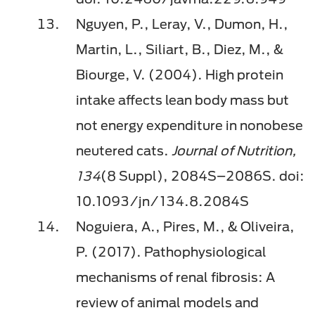
Nguyen, P., Leray, V., Dumon, H.,
Martin, L., Siliart, B., Diez, M., &
Biourge, V. (2004). High protein
intake affects lean body mass but
not energy expenditure in nonobese
neutered cats.
Journal of Nutrition,
134
(8 Suppl), 2084S–2086S. doi:
10.1093/jn/134.8.2084S
Noguiera, A., Pires, M., & Oliveira,
P. (2017). Pathophysiological
mechanisms of renal fibrosis: A
review of animal models and