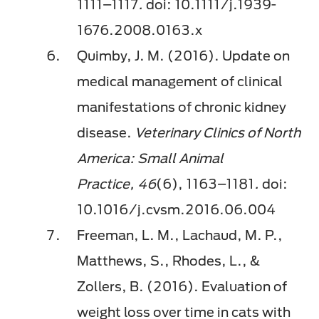
1111–1117
.
doi: 10.1111/j.1939-
1676.2008.0163.x​
Quimby, J. M. (2016). Update on
medical management of clinical
manifestations of chronic kidney
disease.
Veterinary Clinics of North
America: Small Animal
Practice, 46
(6),
1163–1181
.
doi:
10.1016/j.cvsm.2016.06.004
Freeman, L. M., Lachaud, M. P.,
Matthews, S., Rhodes, L., &
Zollers, B. (2016). Evaluation of
weight loss over time in cats with