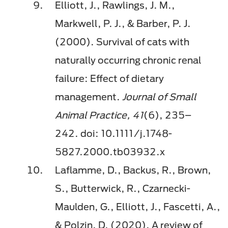
Elliott, J., Rawlings, J. M.,
Markwell, P. J., & Barber, P. J.
(2000). Survival of cats with
naturally occurring chronic renal
failure: Effect of dietary
management.
Journal of Small
Animal Practice, 41
(6), 235–
242. doi: 10.1111/j.1748-
5827.2000.tb03932.x
Laflamme, D., Backus, R., Brown,
S., Butterwick, R., Czarnecki-
Maulden, G., Elliott, J., Fascetti, A.,
& Polzin, D. (2020). A review of