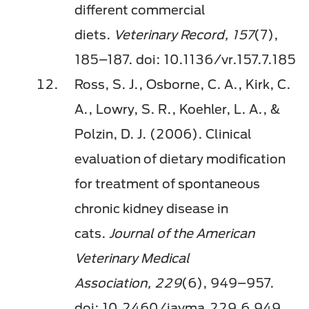
different commercial
diets.
Veterinary Record, 157
(7),
185–187. doi: 10.1136/vr.157.7.185
Ross, S. J., Osborne, C. A., Kirk, C.
A., Lowry, S. R., Koehler, L. A., &
Polzin, D. J. (2006). Clinical
evaluation of dietary modification
for treatment of spontaneous
chronic kidney disease in
cats.
Journal of the American
Veterinary Medical
Association, 229
(6), 949–957.
doi: 10.2460/javma.229.6.949