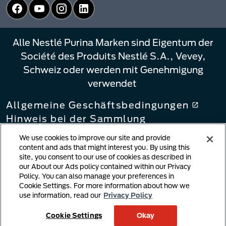
Facebook
YouTube
Instagram
LinkedIn
Alle Nestlé Purina Marken sind Eigentum der
Société des Produits Nestlé S.A., Vevey,
Schweiz oder werden mit Genehmigung
verwendet
Allgemeine Geschäftsbedingungen
Hinweis bei der Sammlung
Datenschutzbestimmungen
We use cookies to improve our site and provide
Ihre Datenschutzoptionen
content and ads that might interest you. By using this
site, you consent to our use of cookies as described in
Verlinkungsbestimmungen
our About our Ads policy contained within our Privacy
Meldung von
Policy. You can also manage your preferences in
Urheberrechtsverletzungen
Cookie Settings. For more information about how we
Nutzergenerierte Inhalte
use information, read our
Privacy Policy
Cookie-Richtlinie
Cookie Settings
Okay
Lieferkettengesetz