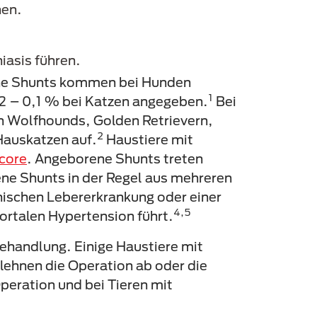
hen.
iasis führen.
he Shunts kommen bei Hunden
1
02 – 0,1 % bei Katzen angegeben.
Bei
sh Wolfhounds, Golden Retrievern,
2
Hauskatzen auf.
Haustiere mit
core
. Angeborene Shunts treten
ne Shunts in der Regel aus mehreren
nischen Lebererkrankung oder einer
4,5
portalen Hypertension führt.
Behandlung. Einige Haustiere mit
lehnen die Operation ab oder die
Operation und bei Tieren mit