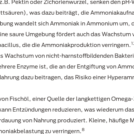
 z.B. Pektin oder Zichorienwurzel, senken den pH
Fettsäuren), was dazu beiträgt, die Ammoniakau
gebung wandelt sich Ammoniak in Ammonium um, da
Eine saure Umgebung fördert auch das Wachstum v
1
bacillus, die die Ammoniakproduktion verringern.
s Wachstum von nicht-harnstoffbildenden Bakteri
ehrere Enzyme ist, die an der Entgiftung von Ammo
 Nahrung dazu beitragen, das Risiko einer Hyperam
von Fischöl, einer Quelle der langkettigen Omeg
ann Entzündungen reduzieren, was wiederum das R
dauung von Nahrung produziert. Kleine, häufige M
8
oniakbelastung zu verringern.