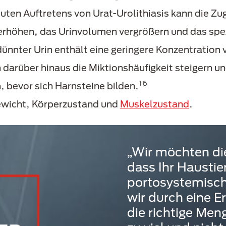
uten Auftretens von Urat-Urolithiasis kann die Z
öhen, das Urinvolumen vergrößern und das spezi
rdünnter Urin enthält eine geringere Konzentration 
darüber hinaus die Miktionshäufigkeit steigern 
16
, bevor sich Harnsteine bilden.
ewicht, Körperzustand und
Muskelzustand
.
„Wir möchten die
dass Ihr Haustie
portosystemisch
wir durch eine E
die richtige Men