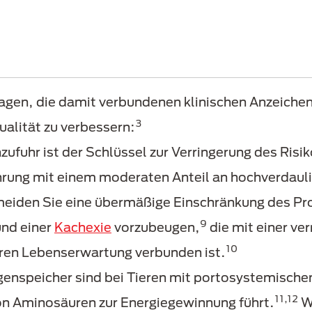
agen, die damit verbundenen klinischen Anzeichen
3
ualität zu verbessern:
ufuhr ist der Schlüssel zur Verringerung des Ri
hrung mit einem moderaten Anteil an hochverdaul
eiden Sie eine übermäßige Einschränkung des Pr
9
und einer
Kachexie
vorzubeugen,
die mit einer v
10
eren Lebenserwartung verbunden ist.
enspeicher sind bei Tieren mit portosystemischen
11,12
on Aminosäuren zur Energiegewinnung führt.
We