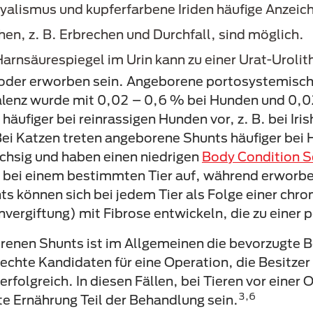
tyalismus und kupferfarbene Iriden häufige Anzeic
hen, z. B. Erbrechen und Durchfall, sind möglich.
rnsäurespiegel im Urin kann zu einer Urat-Urolith
oder erworben sein. Angeborene portosystemisc
ävalenz wurde mit 0,02 – 0,6 % bei Hunden und 0,
figer bei reinrassigen Hunden vor, z. B. bei Iri
ei Katzen treten angeborene Shunts häufiger bei 
chsig und haben einen niedrigen
Body Condition S
s bei einem bestimmten Tier auf, während erworbe
 können sich bei jedem Tier als Folge einer chro
nvergiftung) mit Fibrose entwickeln, die zu einer 
orenen Shunts ist im Allgemeinen die bevorzugte 
chte Kandidaten für eine Operation, die Besitzer 
rfolgreich. In diesen Fällen, bei Tieren vor einer 
3,6
e Ernährung Teil der Behandlung sein.