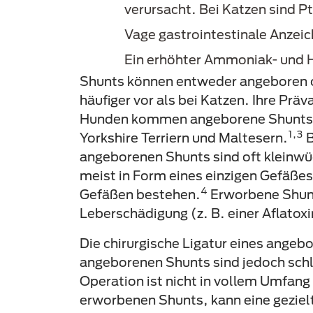
verursacht. Bei Katzen sind P
Vage gastrointestinale Anzeic
Ein erhöhter Ammoniak- und Ha
Shunts können entweder angeboren 
häufiger vor als bei Katzen. Ihre Pr
Hunden kommen angeborene Shunts häu
1,3
Yorkshire Terriern und Maltesern.
B
angeborenen Shunts sind oft kleinwü
meist in Form eines einzigen Gefäße
4
Gefäßen bestehen.
Erworbene Shunts
Leberschädigung (z. B. einer Aflatoxi
Die chirurgische Ligatur eines angeb
angeborenen Shunts sind jedoch schle
Operation ist nicht in vollem Umfang e
erworbenen Shunts, kann eine gezielt