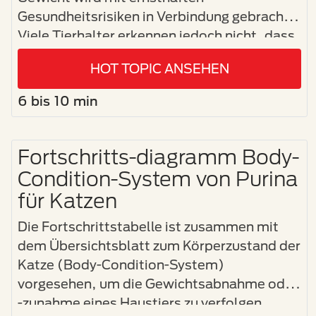
Gesundheitsrisiken in Verbindung gebracht.
Viele Tierhalter erkennen jedoch nicht, dass
ihre Katze oder ihr Hund übergewichtig ist
HOT TOPIC ANSEHEN
oder wissen nicht, wie die Ernährung dabei
helfen kann, ein gesundes Gewicht – und ein
6 bis 10 min
gesünderes Leben – für ihr Tier zu erreichen.
Fortschritts-diagramm Body-
Condition-System von Purina
für Katzen
Die Fortschrittstabelle ist zusammen mit
dem Übersichtsblatt zum Körperzustand der
Katze (Body-Condition-System)
vorgesehen, um die Gewichtsabnahme oder
-zunahme eines Haustiers zu verfolgen.