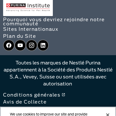
Pourquoi vous devriez rejoindre notre
communauté
Sites Internationaux
Plan du Site
Facebook
YouTube
Instagram
LinkedIn
Toutes les marques de Nestlé Purina
appartiennent à la Société des Produits Nestlé
S.A., Vevey, Suisse ou sont utilisées avec
autorisation
Conditions générales
Avis de Collecte
Politique de confidentialité
We use cookies to improve our site and provide
Vos Choix de Confidentialité