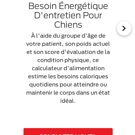
Besoin Énergétique
D'entretien Pour
Chiens
Bi
nut
À l'aide du groupe d'âge de
votre patient, son poids actuel
a
et son score d'évaluation de la
p
condition physique, ce
pro
calculateur d'alimentation
compa
estime les besoins caloriques
eux
quotidiens pour atteindre ou
consc
maintenir le corps dans un état
alim
idéal.
pour
com
D