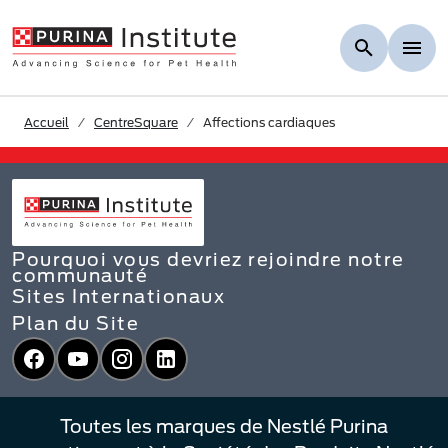
Skip to Main Content
Accueil
CentreSquare
Affections cardiaques
Pourquoi vous devriez rejoindre notre
communauté
Sites Internationaux
Plan du Site
Facebook
YouTube
Instagram
LinkedIn
Toutes les marques de Nestlé Purina