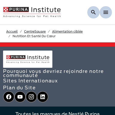
Skip to Main Content
Accueil
CentreSquare
Alimentation ciblée
Nutrition Et Santé Du Cœur
Pourquoi vous devriez rejoindre notre
communauté
Sites Internationaux
Plan du Site
Facebook
YouTube
Instagram
LinkedIn
Toutes les marques de Nestlé Purina