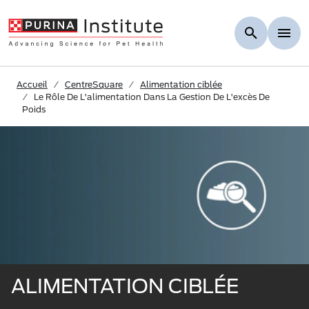
Skip to Main Content
Accueil
CentreSquare
Alimentation ciblée
Le Rôle De L'alimentation Dans La Gestion De L'excès De
Poids
ALIMENTATION CIBLÉE