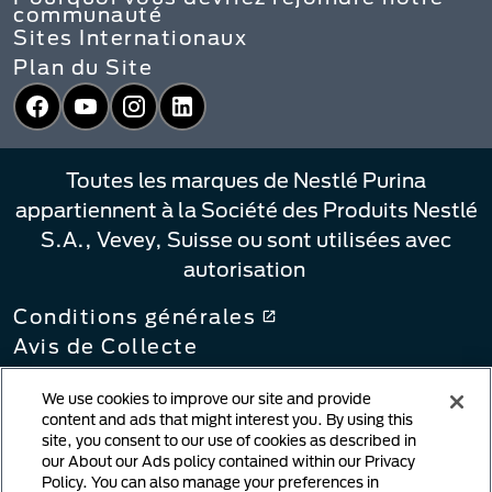
communauté
Sites Internationaux
Plan du Site
Facebook
YouTube
Instagram
LinkedIn
Toutes les marques de Nestlé Purina
appartiennent à la Société des Produits Nestlé
S.A., Vevey, Suisse ou sont utilisées avec
autorisation
Conditions générales
Avis de Collecte
Politique de confidentialité
We use cookies to improve our site and provide
Vos Choix de Confidentialité
content and ads that might interest you. By using this
Politique en matière de liens
site, you consent to our use of cookies as described in
our About our Ads policy contained within our Privacy
Notification de violation du droit
d'auteur
Policy. You can also manage your preferences in