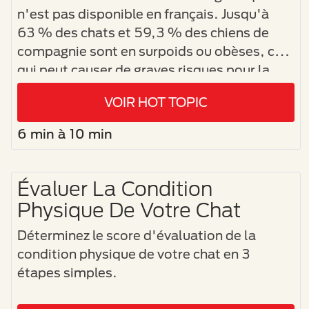
n'est pas disponible en français. Jusqu'à
63 % des chats et 59,3 % des chiens de
compagnie sont en surpoids ou obèses, ce
qui peut causer de graves risques pour la
santé. Cependant, de nombreux
VOIR HOT TOPIC
propriétaires d'animaux de compagnie ne se
rendent pas compte que leur chien ou leur
6 min à 10 min
chat est en surpoids et ne savent pas
comment l'alimentation peut aider leur
animal à atteindre un poids de forme et à
Évaluer La Condition
mener une vie plus saine.
Physique De Votre Chat
Déterminez le score d'évaluation de la
condition physique de votre chat en 3
étapes simples.