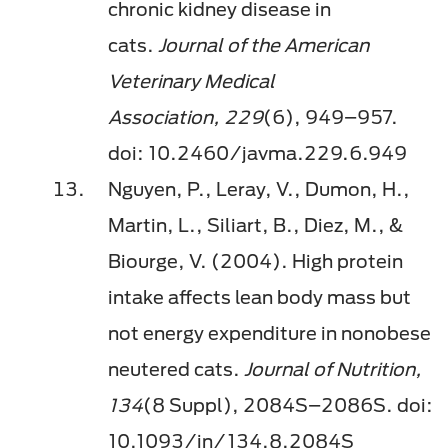
chronic kidney disease in
cats.
Journal of the American
Veterinary Medical
Association, 229
(6), 949–957.
doi: 10.2460/javma.229.6.949
Nguyen, P., Leray, V., Dumon, H.,
Martin, L., Siliart, B., Diez, M., &
Biourge, V. (2004). High protein
intake affects lean body mass but
not energy expenditure in nonobese
neutered cats.
Journal of Nutrition,
134
(8 Suppl), 2084S–2086S. doi:
10.1093/jn/134.8.2084S