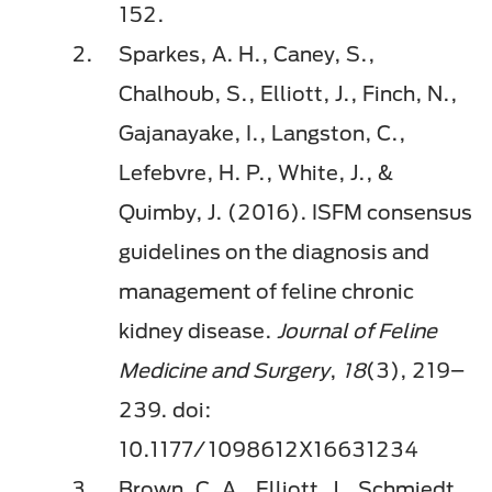
152.
Sparkes, A. H., Caney, S.,
Chalhoub, S., Elliott, J., Finch, N.,
Gajanayake, I., Langston, C.,
Lefebvre, H. P., White, J., &
Quimby, J. (2016). ISFM consensus
guidelines on the diagnosis and
management of feline chronic
kidney disease.
Journal of Feline
Medicine and Surgery
,
18
(3), 219–
239. doi:
10.1177/1098612X16631234
Brown, C. A., Elliott, J., Schmiedt,