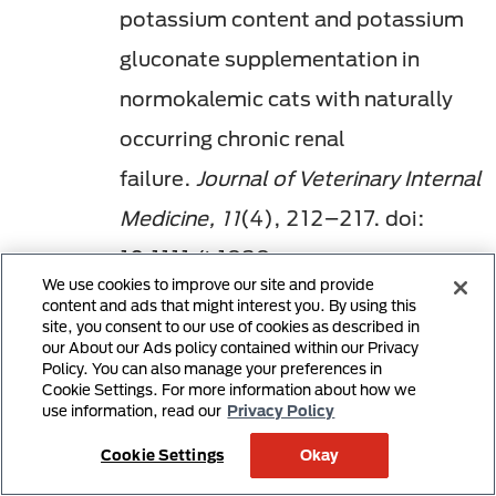
potassium content and potassium
gluconate supplementation in
normokalemic cats with naturally
occurring chronic renal
failure.
Journal of Veterinary Internal
Medicine, 11
(4), 212–217. doi:
10.1111/j.1939-
We use cookies to improve our site and provide
1676.1997.tb00093.x
content and ads that might interest you. By using this
site, you consent to our use of cookies as described in
Priante, G., Musacchio, E.,
our About our Ads policy contained within our Privacy
Policy. You can also manage your preferences in
Valvason, C., Clari, G., Bordin, L.,
Cookie Settings. For more information about how we
use information, read our
Privacy Policy
Sartori, L., & Baggio, B. (2013).
Further insights about the beneficial
Cookie Settings
Okay