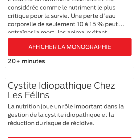
considérée comme le nutriment le plus
critique pour la survie. Une perte d'eau
corporelle de seulement 10 à 15 % peut
entraîner la mort, les animaux étant
capables de tolérer des pertes de graisse ou
AFFICHER LA MONOGRAPHIE
de protéines beaucoup plus importantes.
20+ minutes
Cystite Idiopathique Chez
Les Félins
La nutrition joue un rôle important dans la
gestion de la cystite idiopathique et la
réduction du risque de récidive.