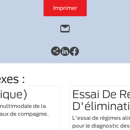
Imprimer
xes :
ique)
Essai De R
D'éliminat
 multimodale de la
maux de compagnie.
L'essai de régimes al
pour le diagnostic des