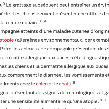
9
u.
Le grattage subséquent peut entraîner un éryt
écie. Les chiens peuvent présenter une otite extern
8,9
dermatite miliaire.
mpagnie atteints d'une maladie cutanée d'origine a
'atopie
(allergènes environnementaux, par exemple
Parmi les animaux de compagnie présentant des 
la dermatite allergique aux puces a été diagnosti
chez les chiens et la dermatite allergique aux puces
naux comprennent la diarrhée, les vomissements et
8
 aliments chez le
chien
et le
chat
).
nie présentant des signes dermatologiques et gas
10,11
ter une sensibilité alimentaire qu'une atopie.