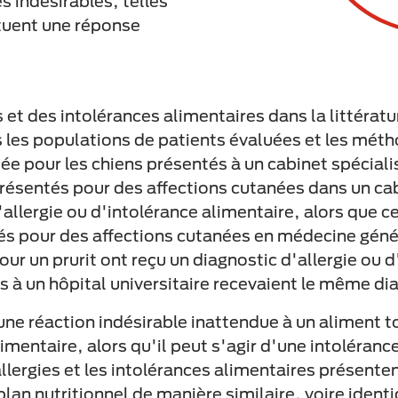
s indésirables, telles
ituent une réponse
 et des intolérances alimentaires dans la littératu
s les populations de patients évaluées et les méth
e pour les chiens présentés à un cabinet spécialis
ésentés pour des affections cutanées dans un cabi
'allergie ou d'intolérance alimentaire, alors que c
s pour des affections cutanées en médecine géné
our un prurit ont reçu un diagnostic d'allergie ou 
 à un hôpital universitaire recevaient le même di
ne réaction indésirable inattendue à un aliment t
limentaire, alors qu'il peut s'agir d'une intoléran
 allergies et les intolérances alimentaires présente
plan nutritionnel de manière similaire, voire ident