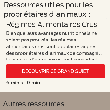
Ressources utiles pour les
propriétaires d'animaux :
Régimes Alimentaires Crus
Bien que leurs avantages nutritionnels ne
soient pas prouvés, les régimes
alimentaires crus sont populaires auprès
des propriétaires d'animaux de compagnie.
La plupart d'entre eux ne sont cependant
pas conscients des risques que les aliments
DÉCOUVRIR CE GRAND SUJET
crus peuvent poser pour la santé des
animaux de compagnie et des humains.
6 min à 10 min
Autres ressources