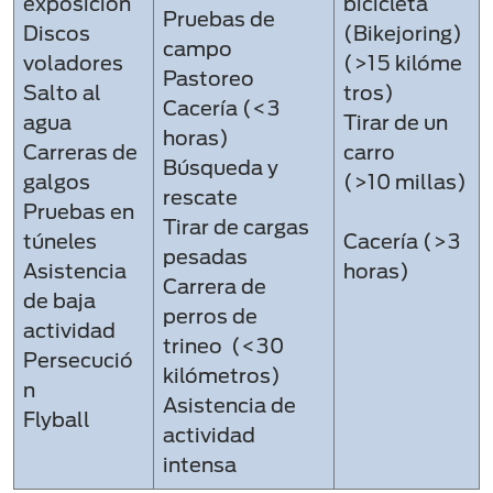
exposición
bicicleta
Pruebas de
Discos
(Bikejoring)
campo
voladores​
(>15 kilóme
Pastoreo
Salto al
tros)
Cacería (<3
agua​
Tirar de un
horas)
Carreras de
carro
Búsqueda y
galgos
(>10 millas)
rescate
Pruebas en
Tirar de cargas
túneles
Cacería (>3
pesadas
Asistencia
horas)
Carrera de
de baja
perros de
actividad ​
trineo (<30
Persecució
kilómetros) ​
n ​
Asistencia de
Flyball ​
actividad
intensa ​