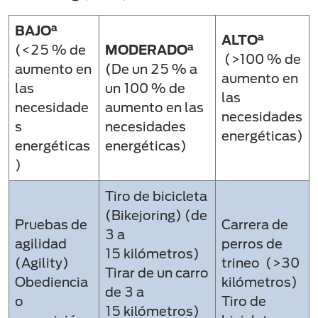
a
BAJO
a
ALTO
a
(<25 % de
MODERADO
(>100 % de
aumento en
(De un 25 % a
aumento en
las
un 100 % de
las
necesidade
aumento en las
necesidades
s
necesidades
energéticas)
energéticas
energéticas)
)
Tiro de bicicleta
(Bikejoring) (de
Pruebas de
Carrera de
3 a
agilidad
perros de
15 kilómetros) ​
(Agility) ​
trineo (>30
Tirar de un carro
Obediencia
kilómetros)
de 3 a
o
Tiro de
15 kilómetros) ​