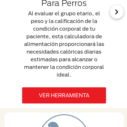
Para Perros
Al evaluar el grupo etario, el
peso y la calificación de la
Las d
condición corporal de tu
crudo
paciente, esta calculadora de
los 
alimentación proporcionará las
sus b
necesidades calóricas diarias
están
estimadas para alcanzar o
des
mantener la condición corporal
pued
ideal.
tanto
VER HERRAMIENTA
V