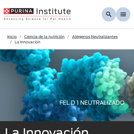
Skip to Main Content
Inicio
Ciencia de la nutrición
Alérgenos Neutralizantes
La Innovación
FEL D 1 NEUTRALIZADO
La Innovación