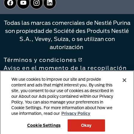
Todas las marcas comerciales de Nestlé Purina
son propiedad de Société des Produits Nestlé
S.A., Vevey, Suiza, o se utilizan con
autorización
Términos y condiciones
Aviso en el momento de la recopilación
Política de privacidad
We use cookies to improve our site and provide
Sus Opciones de Privacidad
content and ads that might interest you. By using this
site, you consent to our use of cookies as described in
Política de vinculación
our About our Ads policy contained within our Privacy
Notificación de infracción de derechos
Policy. You can also manage your preferences in
de autor
Cookie Settings. For more information about how we
Contenido generado por el usuario
use information, read our
Privacy Policy
Política de cookies
Cookie Settings
Okay
Ley de cadenas de suministro