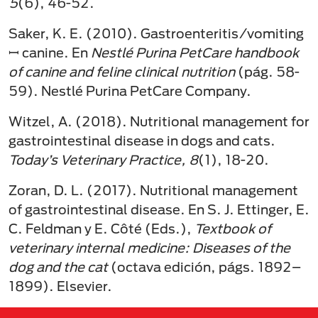
5
(6), 46-52.
Saker, K. E. (2010). Gastroenteritis/vomiting
ꟷ canine. En
Nestlé Purina PetCare handbook
of canine and feline clinical nutrition
(pág. 58-
59). Nestlé Purina PetCare Company.
Witzel, A. (2018). Nutritional management for
gastrointestinal disease in dogs and cats.
Today’s Veterinary Practice, 8
(1), 18-20.
Zoran, D. L. (2017). Nutritional management
of gastrointestinal disease. En S. J. Ettinger, E.
C. Feldman y E. Côté (Eds.),
Textbook of
veterinary internal medicine: Diseases of the
dog and the cat
(octava edición, págs. 1892–
1899). Elsevier.