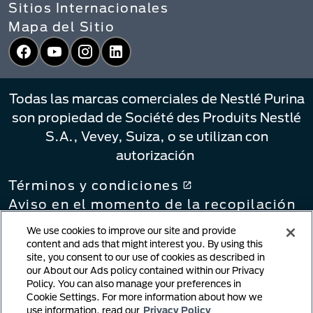
Sitios Internacionales
Mapa del Sitio
Facebook
YouTube
Instagram
LinkedIn
Todas las marcas comerciales de Nestlé Purina
son propiedad de Société des Produits Nestlé
S.A., Vevey, Suiza, o se utilizan con
autorización
Términos y condiciones
Aviso en el momento de la recopilación
Política de privacidad
We use cookies to improve our site and provide
Sus Opciones de Privacidad
content and ads that might interest you. By using this
site, you consent to our use of cookies as described in
Política de vinculación
our About our Ads policy contained within our Privacy
Notificación de infracción de derechos
Policy. You can also manage your preferences in
de autor
Cookie Settings. For more information about how we
Contenido generado por el usuario
use information, read our
Privacy Policy