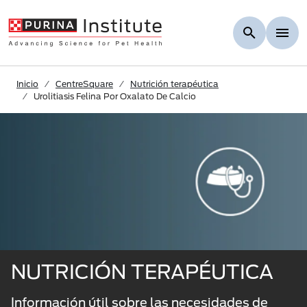
Skip to Main Content
Inicio
CentreSquare
Nutrición terapéutica
Urolitiasis Felina Por Oxalato De Calcio
NUTRICIÓN TERAPÉUTICA
Información útil sobre las necesidades de