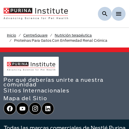
Skip to Main Content
Inicio
CentreSquare
Nutrición terapéutica
Proteínas Para Gatos Con Enfermedad Renal Crónica
Por qué deberías unirte a nuestra
comunidad
Sitios Internacionales
Mapa del Sitio
Facebook
YouTube
Instagram
LinkedIn
Todas las marcas comerciales de Nestlé Purina