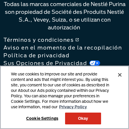
Todas las marcas comerciales de Nestlé Purina
son propiedad de Société des Produits Nestlé
S.A., Vevey, Suiza, o se utilizan con
autorización
Términos y condiciones
Aviso en el momento de la recopilación
Política de privacidad
Sus Opciones de Privacidad
Política de vinculación
We use cookies to improve our site and provide
Notificación de infracción de derechos
content and ads that might interest you. By using this
de autor
site, you consent to our use of cookies as described in
Contenido generado por el usuario
our About our Ads policy contained within our Privacy
Policy. You can also manage your preferences in
Política de cookies
Cookie Settings. For more information about how we
Ley de cadenas de suministro
use information, read our
Privacy Policy
Cookie Settings
Okay