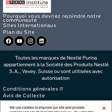
Pourquoi vous devriez rejoindre notre
communauté
Sites Internationaux
Plan du Site
Facebook
YouTube
Instagram
LinkedIn
Toutes les marques de Nestlé Purina
appartiennent à la Société des Produits Nestlé
S.A., Vevey, Suisse ou sont utilisées avec
autorisation
Conditions générales
Avis de Collecte
Politique de confidentialité
We use cookies to improve our site and provide
Vos Choix de Confidentialité