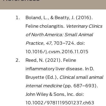
Boland, L., & Beatty, J. (2016).
Feline cholangitis.
Veterinary Clinics
of North America: Small Animal
Practice, 47
, 703–724. doi:
10.1016/j.cvsm.2016.11.015
Reed, N. (2021). Feline
inflammatory liver disease. In D.
Bruyette (Ed.),
Clinical small animal
internal medicine
(pp. 687–693).
John Wiley & Sons, Inc. doi:
10.1002/9781119501237.ch63