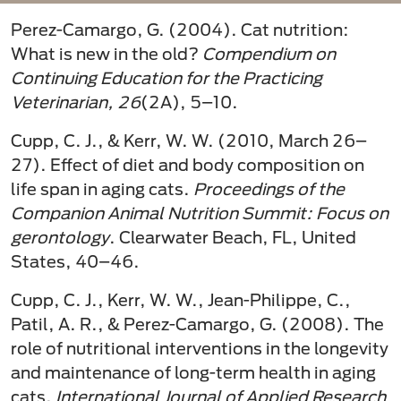
Perez-Camargo, G. (2004). Cat nutrition:
What is new in the old?
Compendium on
Continuing Education for the Practicing
Veterinarian, 26
(2A), 5–10.
Cupp, C. J., & Kerr, W. W. (2010, March 26–
27). Effect of diet and body composition on
life span in aging cats.
Proceedings of the
Companion Animal Nutrition Summit: Focus on
gerontology
. Clearwater Beach, FL, United
States, 40–46.
Cupp, C. J., Kerr, W. W., Jean-Philippe, C.,
Patil, A. R., & Perez-Camargo, G. (2008). The
role of nutritional interventions in the longevity
and maintenance of long-term health in aging
cats.
International Journal of Applied Research