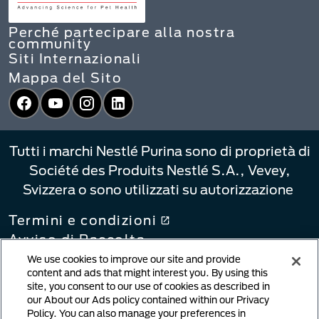
Perché partecipare alla nostra
community
Siti Internazionali
Mappa del Sito
Facebook
YouTube
Instagram
LinkedIn
Tutti i marchi Nestlé Purina sono di proprietà di
Société des Produits Nestlé S.A., Vevey,
Svizzera o sono utilizzati su autorizzazione
Termini e condizioni
Avviso di Raccolta
Informativa sulla privacy
We use cookies to improve our site and provide
content and ads that might interest you. By using this
Le Tue Scelte di Privacy
site, you consent to our use of cookies as described in
Collegamenti alle informative
our About our Ads policy contained within our Privacy
Policy. You can also manage your preferences in
Notifica di violazione del copyright