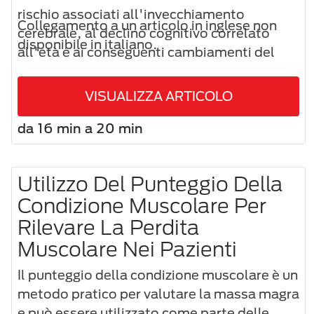
rischio associati all'invecchiamento
Collegamento a un articolo in inglese non
cerebrale, al declino cognitivo correlato
disponibile in italiano.
all'età e ai conseguenti cambiamenti del
comportamento possono essere affrontati
con interventi nutrizionali mirati per
VISUALIZZA ARTICOLO
supportare un invecchiamento cerebrale più
sano.
da 16 min a 20 min
Utilizzo Del Punteggio Della
Condizione Muscolare Per
Rilevare La Perdita
Muscolare Nei Pazienti
Il punteggio della condizione muscolare è un
metodo pratico per valutare la massa magra
e può essere utilizzato come parte delle