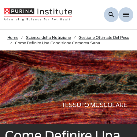
Skip to Main Content
Home
Scienza della Nutrizione
Gestione Ottimale Del Peso
Come Definire Una Condizione Corporea Sana
TESSUTO MUSCOLARE
Come Definire Una