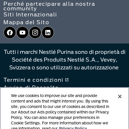
Perché partecipare alla nostra
community
Siti Internazionali
Mappa del Sito
Facebook
YouTube
Instagram
LinkedIn
Tutti i marchi Nestlé Purina sono di proprietà di
Société des Produits Nestlé S.A., Vevey,
Svizzera o sono utilizzati su autorizzazione
Termini e condizioni
Avviso di Raccolta
Informativa sulla privacy
We use cookies to improve our site and provide
content and ads that might interest you. By using this
Le Tue Scelte di Privacy
site, you consent to our use of cookies as described in
Collegamenti alle informative
our About our Ads policy contained within our Privacy
Policy. You can also manage your preferences in
Notifica di violazione del copyright
Cookie Settings. For more information about how we
Contenuto generato dall'utente
use information, read our
Privacy Policy