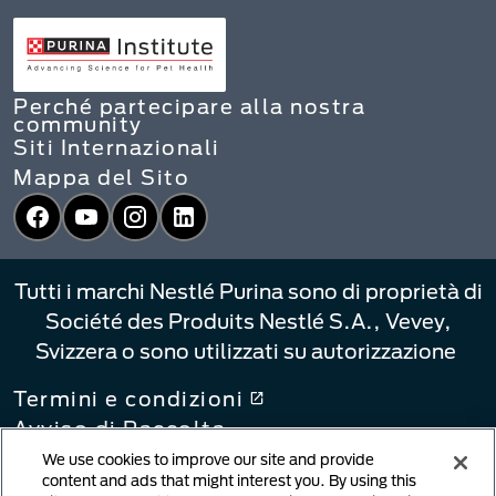
Perché partecipare alla nostra
community
Siti Internazionali
Mappa del Sito
Facebook
YouTube
Instagram
LinkedIn
Tutti i marchi Nestlé Purina sono di proprietà di
Société des Produits Nestlé S.A., Vevey,
Svizzera o sono utilizzati su autorizzazione
Termini e condizioni
Avviso di Raccolta
Informativa sulla privacy
We use cookies to improve our site and provide
content and ads that might interest you. By using this
Le Tue Scelte di Privacy