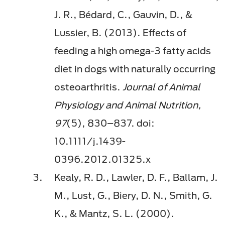
J. R., Bédard, C., Gauvin, D., &
Lussier, B. (2013). Effects of
feeding a high omega-3 fatty acids
diet in dogs with naturally occurring
osteoarthritis.
Journal of Animal
Physiology and Animal Nutrition,
97
(5), 830–837. doi:
10.1111/j.1439-
0396.2012.01325.x
Kealy, R. D., Lawler, D. F., Ballam, J.
M., Lust, G., Biery, D. N., Smith, G.
K., & Mantz, S. L. (2000).