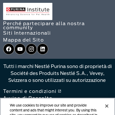
Perché partecipare alla nostra
community
Siti Internazionali
Mappa del Sito
Facebook
YouTube
Instagram
LinkedIn
Tutti i marchi Nestlé Purina sono di proprietà di
Société des Produits Nestlé S.A., Vevey,
Svizzera o sono utilizzati su autorizzazione
Termini e condizioni
Avviso di Raccolta
Informativa sulla privacy
We use cookies to improve our site and provide
content and ads that might interest you. By using this
Le Tue Scelte di Privacy